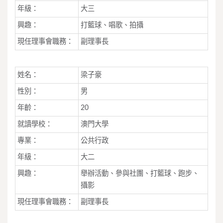
年級：
大三
興趣：
打籃球、唱歌、拍攝
現任理事會職務：
副理事長
姓名：
梁子豪
性別：
男
年齡：
20
就讀學校：
澳門大學
專業：
公共行政
年級：
大二
興趣：
舉辦活動、參與社團、打籃球、跑步、
攝影
現任理事會職務：
副理事長