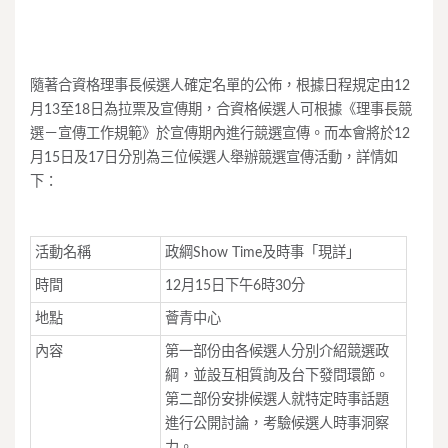
隨著合資格理事長候選人確定名單的公佈，根據日程規定由12
月13至18日為拉票及宣傳期，合資格候選人可根據《理事長競
選－宣傳工作規範》於宣傳期內進行競選宣傳。而本會將於12
月15日及17日分別為三位候選人舉辦競選宣傳活動，詳情如
下：
活動名稱
政綱Show Time及時事「現詳」
時間
12月15日下午6時30分
地點
薈青中心
內容
第一部份由各候選人分別介紹競選政
綱，並設互相質詢及台下發問環節。
第二部份安排候選人就特定時事話題
進行公開討論，考驗候選人時事洞察
力。