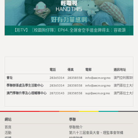
【形TV】〖校園狗仔隊〗EP64. 全運會空手道金牌得主：容君灝
電話
傳真
電郵
通訊地址
會址
28365314
28358558
info@aecm.org.mo
澳門亞利鴉架街9
學聯辦事處及學生活動中心
28365314
28358558
info@aecm.org.mo
澳門慕拉士大馬路
澳門學聯升學及心理輔導中心
28723143
28358558
sup@aecm.org.mo
澳門慕拉士大馬路
網站
學聯
首頁
學聯簡介
活動
第六十三屆會員大會、理監事會架構