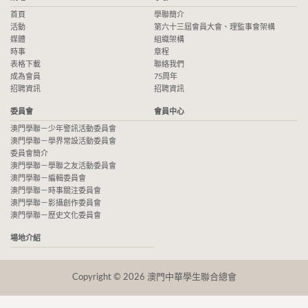
首頁
學聯簡介
活動
第六十三屆會員大會、理監事會架構
媒體
組織架構
時事
章程
表格下載
聯絡我們
成為會員
75周年
招聘資訊
招聘資訊
委員會
會員中心
澳門學聯－少年警訊活動委員會
澳門學聯－學界常設活動委員會
委員會簡介
澳門學聯－學聯之友活動委員會
澳門學聯－編輯委員會
澳門學聯－時事關注委員會
澳門學聯－影攝創作委員會
澳門學聯－歷史文化委員會
場地介紹
Copyright © 2026 澳門中華學生聯合總會