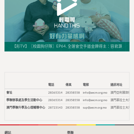
【形TV】〖校園狗仔隊〗EP64. 全運會空手道金牌得主：容君灝
電話
傳真
電郵
通訊地址
會址
28365314
28358558
info@aecm.org.mo
澳門亞利鴉架街9
學聯辦事處及學生活動中心
28365314
28358558
info@aecm.org.mo
澳門慕拉士大馬路
澳門學聯升學及心理輔導中心
28723143
28358558
sup@aecm.org.mo
澳門慕拉士大馬路
網站
學聯