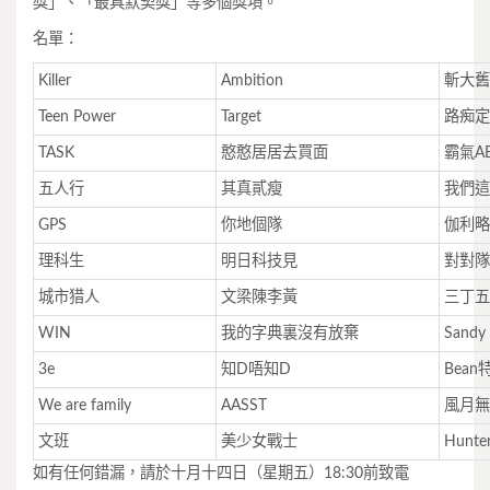
獎」、「最具默契獎」等多個獎項。
名單：
Killer
Ambition
斬大舊
Teen Power
Target
路痴定
TASK
憨憨居居去買面
霸氣AB
五人行
其真貳瘦
我們這
GPS
你地個隊
伽利略
理科生
明日科技見
對對隊
城市猎人
文梁陳李黃
三丁五
WIN
我的字典裏沒有放棄
Sandy
3e
知D唔知D
Bean
We are family
AASST
風月無
文班
美少女戰士
Hunte
如有任何錯漏，請於十月十四日（星期五）18:30前致電