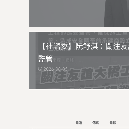
【社諮委】阮舒淇：關注友
監管
2026-08-05
電話
傳真
電郵