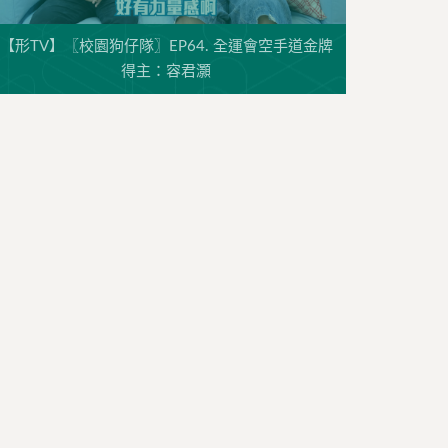
【形TV】〖校園狗仔隊〗EP64. 全運會空手道金牌
得主：容君灝