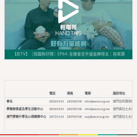
【形TV】〖校園狗仔隊〗EP64. 全運會空手道金牌得主：容君灝
電話
傳真
電郵
通訊地址
會址
28365314
28358558
info@aecm.org.mo
澳門亞利鴉架街9
學聯辦事處及學生活動中心
28365314
28358558
info@aecm.org.mo
澳門慕拉士大馬路
澳門學聯升學及心理輔導中心
28723143
28358558
sup@aecm.org.mo
澳門慕拉士大馬路