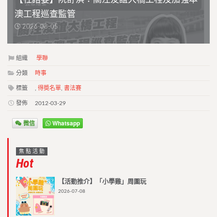
【社諮委】阮舒淇：關注友誼大橋工程及加強本
澳工程巡查監管
2026-08-05
組織
學聯
分類
時事
標籤
,
得奬名單
,
書法賽
發佈
2012-03-29
微信
Whatsapp
焦點活動
Hot
【活動推介】「小學雞」周圍玩
2026-07-08