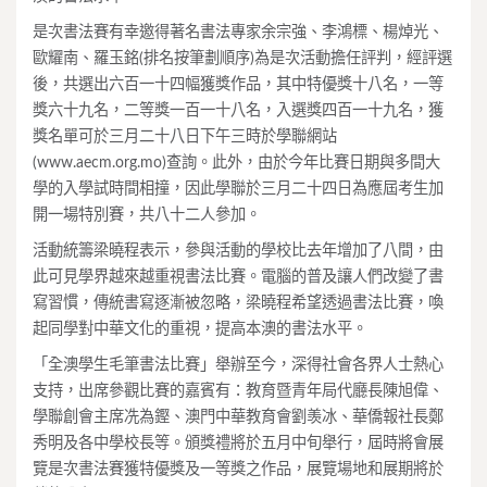
是次書法賽有幸邀得著名書法專家余宗強、李鴻標、楊焯光、
歐耀南、羅玉銘(排名按筆劃順序)為是次活動擔任評判，經評選
後，共選出六百一十四幅獲獎作品，其中特優獎十八名，一等
獎六十九名，二等獎一百一十八名，入選獎四百一十九名，獲
獎名單可於三月二十八日下午三時於學聯網站
(www.aecm.org.mo)查詢。此外，由於今年比賽日期與多間大
學的入學試時間相撞，因此學聯於三月二十四日為應屆考生加
開一場特別賽，共八十二人參加。
活動統籌梁曉程表示，參與活動的學校比去年增加了八間，由
此可見學界越來越重視書法比賽。電腦的普及讓人們改變了書
寫習慣，傳統書寫逐漸被忽略，梁曉程希望透過書法比賽，喚
起同學對中華文化的重視，提高本澳的書法水平。
「全澳學生毛筆書法比賽」舉辦至今，深得社會各界人士熱心
支持，出席參觀比賽的嘉賓有：教育暨青年局代廳長陳旭偉、
學聯創會主席冼為鏗、澳門中華教育會劉羡冰、華僑報社長鄭
秀明及各中學校長等。頒獎禮將於五月中旬舉行，屆時將會展
覽是次書法賽獲特優獎及一等獎之作品，展覽場地和展期將於