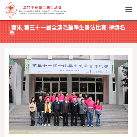
Togg
[賽果]第三十一屆全澳毛筆學生書法比賽-得獎名
單