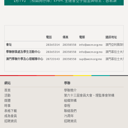
【形TV】〖校園狗仔隊〗EP64. 全運會空手道金牌得主：容君灝
電話
傳真
電郵
通訊地址
會址
28365314
28358558
info@aecm.org.mo
澳門亞利鴉架街9
學聯辦事處及學生活動中心
28365314
28358558
info@aecm.org.mo
澳門慕拉士大馬路
澳門學聯升學及心理輔導中心
28723143
28358558
sup@aecm.org.mo
澳門慕拉士大馬路
網站
學聯
首頁
學聯簡介
活動
第六十三屆會員大會、理監事會架構
媒體
組織架構
時事
章程
表格下載
聯絡我們
成為會員
75周年
招聘資訊
招聘資訊