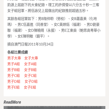
鈞源上屆創下的大會紀錄。理工的許倩瑩以六分五十秒一三奪
女子組冠軍，將伍詠兒上屆做出的紀錄推前超過五秒。
其餘各組冠軍如下：男B陸仲聆（勞校）、女B蕭嘉美（化地
瑪）、男C伍嘉進（同善堂）、女C黃婷鈺（福建）、男D劉豪
聯（福建）、女D陳曉晴（永援）、男E江東燊（鮑思高粵華小
學）、女E陳明敏（鏡平）。
摘自澳門日報2011年10月24日
各組比賽成績
男子大專
女子大專
男子A組
女子A組
男子B組
女子B組
男子C組
女子C組
男子D組
女子D組
男子E組
女子E組
ReadMore