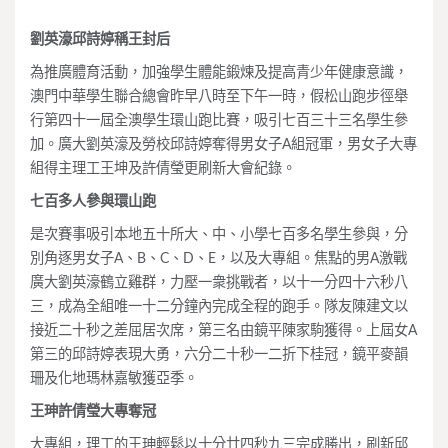
劉英濠邱詩婷稱王封后
為推廣體育活動，加強學生體能鍛煉及提高青少年健康意識，
澳門中華學生聯合總會昨早八時至下午一時，假松山跑步徑舉
行第四十一屆全澳學生環山跑比賽，吸引七百三十三名學生參
加。廣大劉英濠及勞校邱詩婷奪得男女子A組冠軍，男女子大專
組得主理工王坤及許倩瑩更刷新大會紀錄。
七百多人參與環山跑
是次賽事吸引本地五十所大、中、小學七百多名學生參與，分
別角逐男女子A、B、C、D、E，以及大專組。焦點的男A激戰
廣大劉英濠鶴立雞群，力壓一衆挑戰者，以十一分四十六秒八
三，成為全組唯一十二分鐘內完成全程的跑手。隊友陳建文以
接近二十秒之差屈居次席，第三名由鏡平陳家駒獲得。上屆女A
第三的邱詩婷表現大勇，六分二十秒一二折下桂冠，鏡平麥韻
珊及化地瑪林嘉敏獲亞季。
王珅許倩瑩大專奪冠
大專組，理工的王珅輕鬆以十分廿四秒九三完成勝出，刷新邱