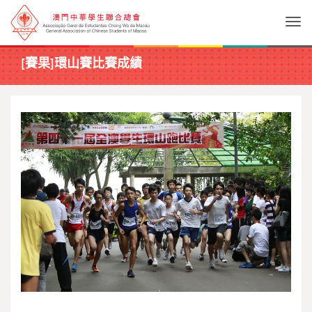
Togg
[賽果]環山賽比賽成績