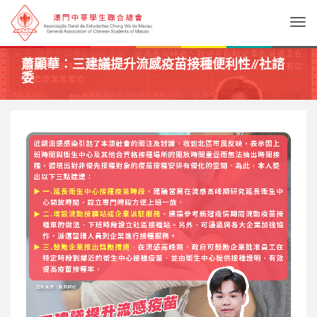
Togg
蕭顯華：三建議提升流感疫苗接種便利性//社諮
委