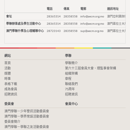
電話
傳真
電郵
通訊地址
會址
28365314
28358558
info@aecm.org.mo
澳門亞利鴉架街9
學聯辦事處及學生活動中心
28365314
28358558
info@aecm.org.mo
澳門慕拉士大馬路
澳門學聯升學及心理輔導中心
28723143
28358558
sup@aecm.org.mo
澳門慕拉士大馬路
網站
學聯
首頁
學聯簡介
活動
第六十三屆會員大會、理監事會架構
媒體
組織架構
時事
章程
表格下載
聯絡我們
成為會員
75周年
招聘資訊
招聘資訊
委員會
會員中心
澳門學聯－少年警訊活動委員會
澳門學聯－學界常設活動委員會
委員會簡介
澳門學聯－學聯之友活動委員會