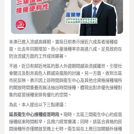
本澳已進入流感高峰期，當局日前表示接近六成長者接種疫
苗，比去年同期增加，而小童接種率亦高達八成，足見政府在
防治流感方面的工作成效顯著。
不過，近日有鄰近地區的藝人外遊期間感染流感離世，引發社
會關注及對非高危人群感染風險的討論。另一方面，收到北區
市民反映，表示因上班時間與衛生中心及其他合資格接種場所
的開放時間重疊而無法抽出時間接種，體現出對非優先接種對
象的疫苗接種安排有優化的空間。
為此，本人提出以下三點建議：
延長衛生中心接種疫苗時段
。
現時，北區三間衛生中心的疫苗
接種結束時間較早，且周六經常爆滿；同時，該區合資格的民
間接種所亦僅開放至晚上七時。衛生局在上周日加開額外接種