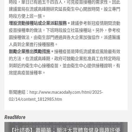
時段，單日已有逾五千四百人，可見疫苗接種的需求性。因此
建議當局在流感高峰期研究延長衛生中心開放時間，設立專門
時段方便上班一族。
增設流動接種站或企業派駐服務
。
建議參考新冠疫情期間流動
疫苗接種車的做法，下班時段設立社區接種站。另外，參考校
園接種做法，由衛生部門通過與各大企業加強協作，派遣醫護
人員到企業進行接種服務。
鼓勵企業推出獎勵措施
。
接種疫苗是降低流感重症風險最有效
的方法，在流感高峰期，政府可鼓勵企業批准員工在特定時段
到鄰近的衛生中心接種疫苗，並由衛生中心提供接種證明，有
效提高疫苗接種率。
新聞連結：http://www.macaodaily.com/html/2025-
02/14/content_1812985.htm
ReadMore
【社諮委】蕭顯華：關注大眾體育健身興趣班優