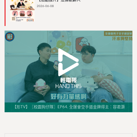
【活動推介】法律新鮮人
2026-06-08
【形TV】〖校園狗仔隊〗EP64. 全運會空手道金牌得主：容君灝