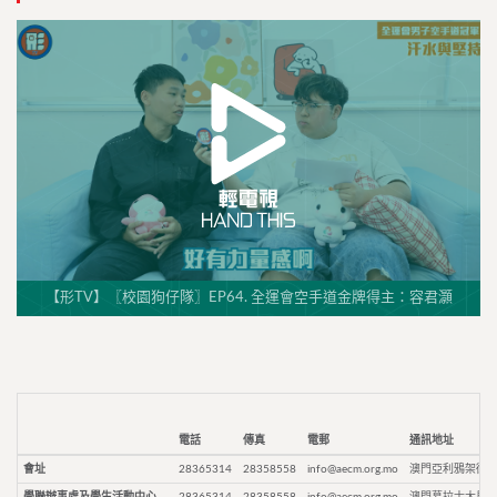
【形TV】〖校園狗仔隊〗EP64. 全運會空手道金牌得主：容君灝
電話
傳真
電郵
通訊地址
會址
28365314
28358558
info@aecm.org.mo
澳門亞利鴉架街9
學聯辦事處及學生活動中心
28365314
28358558
info@aecm.org.mo
澳門慕拉士大馬路