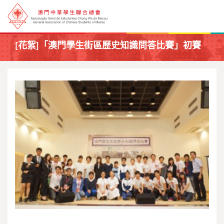
[花絮]「澳門學生街區歷史知識問答比賽」初賽