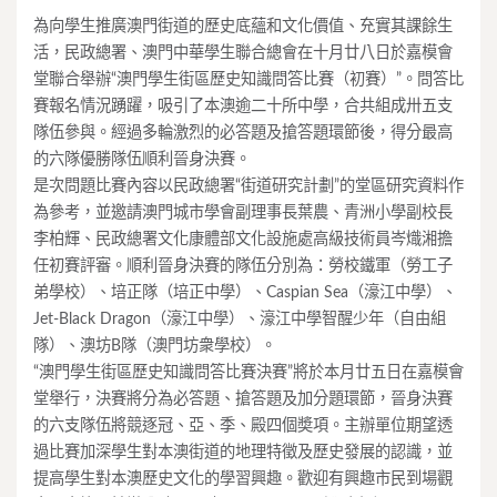
為向學生推廣澳門街道的歷史底蘊和文化價值、充實其課餘生
活，民政總署、澳門中華學生聯合總會在十月廿八日於嘉模會
堂聯合舉辦“澳門學生街區歷史知識問答比賽（初賽）”。問答比
賽報名情況踴躍，吸引了本澳逾二十所中學，合共組成卅五支
隊伍參與。經過多輪激烈的必答題及搶答題環節後，得分最高
的六隊優勝隊伍順利晉身決賽。
是次問題比賽內容以民政總署“街道研究計劃”的堂區研究資料作
為參考，並邀請澳門城市學會副理事長葉農、青洲小學副校長
李柏輝、民政總署文化康體部文化設施處高級技術員岑熾湘擔
任初賽評審。順利晉身決賽的隊伍分別為：勞校鐵軍（勞工子
弟學校）、培正隊（培正中學）、Caspian Sea（濠江中學）、
Jet-Black Dragon（濠江中學）、濠江中學智醒少年（自由組
隊）、澳坊B隊（澳門坊衆學校）。
“澳門學生街區歷史知識問答比賽決賽”將於本月廿五日在嘉模會
堂舉行，決賽將分為必答題、搶答題及加分題環節，晉身決賽
的六支隊伍將競逐冠、亞、季、殿四個奬項。主辦單位期望透
過比賽加深學生對本澳街道的地理特徵及歷史發展的認識，並
提高學生對本澳歷史文化的學習興趣。歡迎有興趣市民到場觀