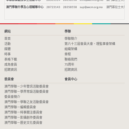
澳門學聯升學及心理輔導中心
28723143
28358558
sup@aecm.org.mo
澳門慕拉士大馬路
網站
學聯
首頁
學聯簡介
活動
第六十三屆會員大會、理監事會架構
媒體
組織架構
時事
章程
表格下載
聯絡我們
成為會員
75周年
招聘資訊
招聘資訊
委員會
會員中心
澳門學聯－少年警訊活動委員會
澳門學聯－學界常設活動委員會
委員會簡介
澳門學聯－學聯之友活動委員會
澳門學聯－編輯委員會
澳門學聯－時事關注委員會
澳門學聯－影攝創作委員會
澳門學聯－歷史文化委員會