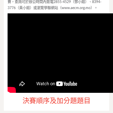
賽，查詢可於辦公時間內致電2855-4529（鄧小姐）、8394-
3776（黃小姐）或瀏覽學聯網站（www.aecm.org.mo）。
決賽順序及加分題題目