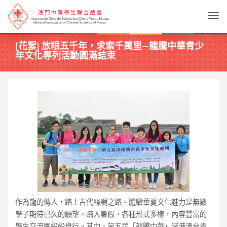
Togg
[花絮] 放眼五千年，求索千萬里—龍騰中華青少
年文化專列活動圓滿結束
作為龍的傳人，踏上古代絲綢之路、體驗華夏文化魅力是無數
學子期待已久的願望。踏入暑假，各種形式多樣，內容豐富的
學生交流團紛紛舉行。其中，第五屆「龍騰中華」深港澳台青