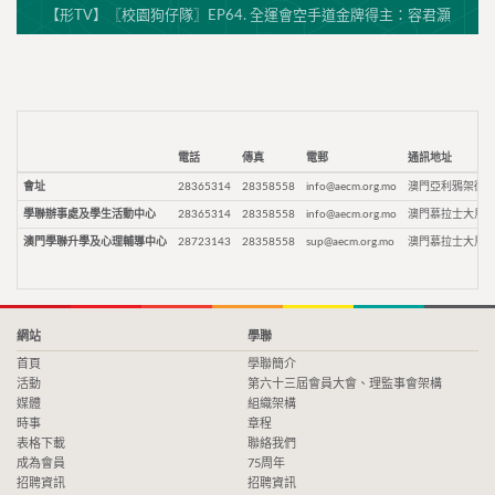
【形TV】〖校園狗仔隊〗EP64. 全運會空手道金牌得主：容君灝
電話
傳真
電郵
通訊地址
會址
28365314
28358558
info@aecm.org.mo
澳門亞利鴉架街9
學聯辦事處及學生活動中心
28365314
28358558
info@aecm.org.mo
澳門慕拉士大馬路
澳門學聯升學及心理輔導中心
28723143
28358558
sup@aecm.org.mo
澳門慕拉士大馬路
網站
學聯
首頁
學聯簡介
活動
第六十三屆會員大會、理監事會架構
媒體
組織架構
時事
章程
表格下載
聯絡我們
成為會員
75周年
招聘資訊
招聘資訊