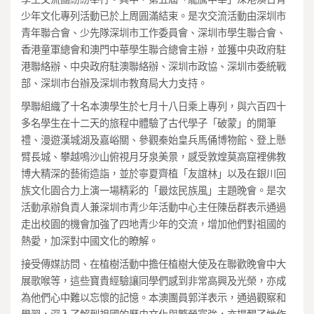
少年文化專列活動已於上周圓滿結束。是次交流活動由深圳市
青年聯合會、少先隊深圳市工作委員會、深圳市學生聯合會、
香港童軍總會和澳門中華學生聯合總會主辦，並獲中央政府駐
港聯絡辦、中央政府駐澳聯絡辦、深圳市政協、深圳市委統戰
部、深圳市台辦及深圳市教育局大力支持。
學聯組織了十名本澳學生於七月十八日乘上專列，與六百四十
多名學生在十二天的旅程中體驗了古代學子「破蒙」的開筆
禮、漫遊漢城湖及嘉峪關、參觀秦始皇兵馬俑博物館、登上懸
臂長城、攀越鳴沙山俯視月牙泉美景，感受敦煌莫高窟裡佛教
博大精深的藝術造詣，並於寧夏齊植「友誼林」以及在銀川回
族文化園合力上演一場精彩的「最炫民族風」主題晚會。是次
活動承辦負責人兼深圳市青少年活動中心主任陳岳群表示通過
走出校園的機會加強了四地青少年的交流，增加他們對祖國的
熱愛，加深對中國文化的瞭解。
接受傳媒訪問、在植樹活動中擔任植樹大使及在聯歡晚會中大
展歌喉等，這些寶貴經驗讓同學們感到非常高興及光榮，亦成
為他們心中難以忘懷的記憶。本澳團員郭洋表示，通過觀察和