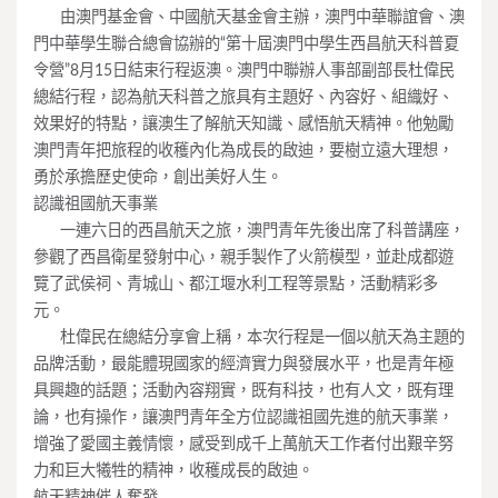
____
由澳門基金會、中國航天基金會主辦，澳門中華聯誼會、澳
門中華學生聯合總會協辦的“第十屆澳門中學生西昌航天科普夏
令營”8月15日結束行程返澳。澳門中聯辦人事部副部長杜偉民
總結行程，認為航天科普之旅具有主題好、內容好、組織好、
效果好的特點，讓澳生了解航天知識、感悟航天精神。他勉勵
澳門青年把旅程的收穫內化為成長的啟迪，要樹立遠大理想，
勇於承擔歷史使命，創出美好人生。
認識祖國航天事業
____
一連六日的西昌航天之旅，澳門青年先後出席了科普講座，
參觀了西昌衛星發射中心，親手製作了火箭模型，並赴成都遊
覽了武侯祠、青城山、都江堰水利工程等景點，活動精彩多
元。
____
杜偉民在總結分享會上稱，本次行程是一個以航天為主題的
品牌活動，最能體現國家的經濟實力與發展水平，也是青年極
具興趣的話題；活動內容翔實，既有科技，也有人文，既有理
論，也有操作，讓澳門青年全方位認識祖國先進的航天事業，
增強了愛國主義情懷，感受到成千上萬航天工作者付出艱辛努
力和巨大犧牲的精神，收穫成長的啟迪。
航天精神催人奮發