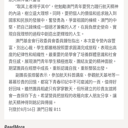
____
“取其上者得乎其中”，他勉勵澳門青年要努力踐行航天精神
的內涵，樹立遠大理想。同時，要把個人的價值和追求融入到
國家和民族的發展中，奮發勇為，爭當祖國的棟樑、澳門的中
堅，把自己錘煉成一個德才兼備的人才，在肩負歷史使命、實
現自我理想的過程中創造出更輝煌的人生。
____
澳門基金會行政委員會委員鍾怡指出，本次夏令營內容豐
富，別出心裁，學生都嚴格按照要求圓滿完成旅程，表現出高
度的紀律性和組織性。最重要的是學會了培養群體意識和社會
責任感，展現澳門青年學生積極進取、團結友愛的精神面貌。
期望團員在經歷中成長，重新認識自我，重新整裝出發。
____
副團長張煜馨表示，參加航天科普講座、參觀航天基地等一
幕幕珍貴的回憶，都寫下青春印記中不可磨滅的一頁，值得好
好回味。雖然團員相處只有寥寥數天，但所建立的珍貴友誼將
會一直保存下去。希望營員把旅程的收穫向家人朋友分享，讓
航天精神得到銘記與傳揚。
刊登於8月16日 澳門日報 B11
ReadMore