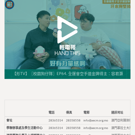
【形TV】〖校園狗仔隊〗EP64. 全運會空手道金牌得主：容君灝
電話
傳真
電郵
通訊地址
會址
28365314
28358558
info@aecm.org.mo
澳門亞利鴉架街9
學聯辦事處及學生活動中心
28365314
28358558
info@aecm.org.mo
澳門慕拉士大馬路