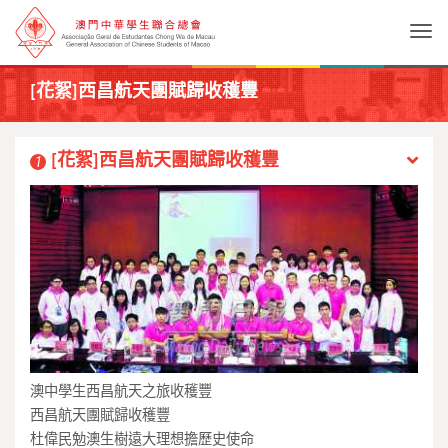
Togg
[花絮]西昌航天團賦歸收穫豐
[花絮]西昌航天團賦歸收穫豐
1
澳中學生西昌航天之旅收穫豐
西昌航天團賦歸收穫豐
杜偉民勉澳生樹遠大理想擔歷史使命