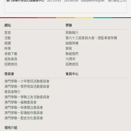
澳門學聯升學及心理輔導中心
28723143
28358558
sup@aecm.org.mo
澳門慕拉士大馬路
網站
學聯
首頁
學聯簡介
活動
第六十三屆會員大會、理監事會架構
媒體
組織架構
時事
章程
表格下載
聯絡我們
成為會員
75周年
招聘資訊
招聘資訊
委員會
會員中心
澳門學聯－少年警訊活動委員會
澳門學聯－學界常設活動委員會
委員會簡介
澳門學聯－學聯之友活動委員會
澳門學聯－編輯委員會
澳門學聯－時事關注委員會
澳門學聯－影攝創作委員會
澳門學聯－歷史文化委員會
場地介紹