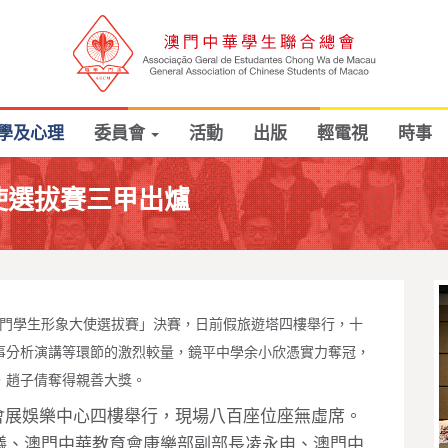
學及心理
委員會
活動
出版
輕電視
時事
使選拔賽三甲出爐
澳門學生形象大使選拔賽」決賽，日前假旅遊塔四樓舉行，十
事分析演講等環節的激烈較量，鏡平中學余小欣憑實力奪冠，
，趙子倩奪得親善大獎。
會展娛樂中心四樓舉行，現場八百座位座無虛席。
儀、澳門中華教育會康樂部副部長凌永申、澳門中