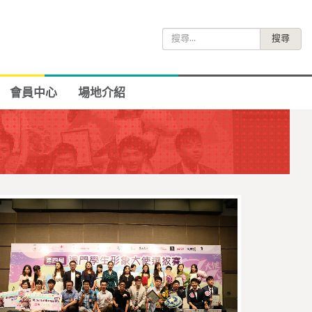
搜
尋
關
鍵
會員中心
場地介紹
字: