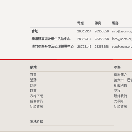
電話
傳真
電郵
會址
28365314
28358558
info@aecm.or
學聯辦事處及學生活動中心
28365314
28358558
info@aecm.or
澳門學聯升學及心理輔導中心
28723143
28358558
sup@aecm.or
網站
學聯
首頁
學聯簡介
活動
第六十三屆
媒體
組織架構
時事
章程
表格下載
聯絡我們
成為會員
75周年
招聘資訊
招聘資訊
場地介紹