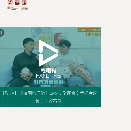
【形TV】〖校園狗仔隊〗EP64. 全運會空手道金牌
得主：容君灝