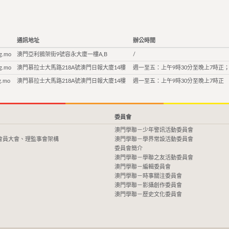
通訊地址
辦公時間
g.mo
澳門亞利鴉架街9號容永大廈一樓A,B
/
g.mo
澳門慕拉士大馬路218A號澳門日報大廈14樓
週一至五：上午9時30分至晚上7時正；
g.mo
澳門慕拉士大馬路218A號澳門日報大廈14樓
週一至五：上午9時30分至晚上7時正
委員會
澳門學聯－少年警訊活動委員會
會員大會、理監事會架構
澳門學聯－學界常設活動委員會
委員會簡介
澳門學聯－學聯之友活動委員會
澳門學聯－編輯委員會
澳門學聯－時事關注委員會
澳門學聯－影攝創作委員會
澳門學聯－歷史文化委員會