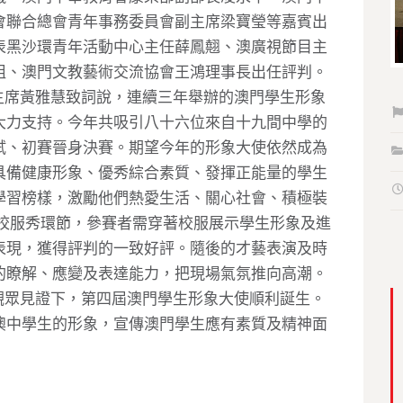
會聯合總會青年事務委員會副主席梁寶瑩等嘉賓出
表黑沙環青年活動中心主任薛鳳翹、澳廣視節目主
姐、澳門文教藝術交流協會王鴻理事長出任評判。
主席黃雅慧致詞說，連續三年舉辦的澳門學生形象
大力支持。今年共吸引八十六位來自十九間中學的
試、初賽晉身決賽。期望今年的形象大使依然成為
具備健康形象、優秀綜合素質、發揮正能量的學生
學習榜樣，激勵他們熱愛生活、關心社會、積極裝
增校服秀環節，參賽者需穿著校服展示學生形象及進
表現，獲得評判的一致好評。隨後的才藝表演及時
的瞭解、應變及表達能力，把現場氣氛推向高潮。
觀眾見證下，第四屆澳門學生形象大使順利誕生。
澳中學生的形象，宣傳澳門學生應有素質及精神面