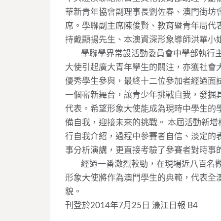
華新青年協會副理事長劉佐春、澳門街坊
席。學聯副主席陳俊賢、教育暨青年局代
持戴顯揚先生、本澳資深形象導師洪華小
____
學聯學界常設活動委員會中學部執行
大使引起廣大青年學生的關注，亦獲社會
優秀學生參與，最終十二位參加者經過面
一個嶄新舞台，讓青少年挑戰自我，發掘
代表。希望形象大使能成為現時中學生的
備自我，迎接未來的挑戰。 本屆活動新
行自我介紹，過程中參賽者自信、淡定的
事分析演講，更直接考驗了參賽者對時事
____
經過一番激烈較勁，在現場近八百名
形象大使將作為澳門學生的典範，代表全
貌。
刊登於2014年7月25日 濠江日報 B4