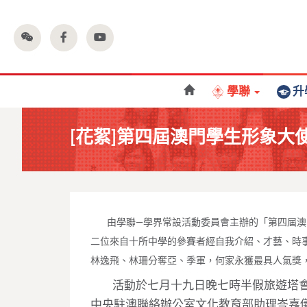
學聯
升
[花絮]第四屆澳門學生形象大
____
由學聯—學界常設活動委員會主辦的「第四屆
二位來自十所中學的參賽者經自我介紹、才藝、時
林逸飛、林珊分奪亞、季軍，何家永獲最具人氣獎
____
活動於七月十九日晚七時半假旅遊塔
中央駐澳聯絡辦公室文化教育部助理岑嘉