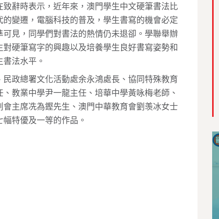
在致辭時表示，近年來，澳門學生中文硬筆書法比
代的變遷，電腦科技的普及，學生書寫的機會必定
準可見，同學們對書法的熱情仍未退卻。學聯舉辦
生對硬筆寫字的興趣以及培養學生良好書寫姿勢和
生書法水平。
、民政總署文化活動處余永鴻處長、協同特殊教育
任、教業中學尹一龍主任、培華中學黃咏梅老師、
創會主席冼為鏗先生、澳門中華教育會劉羡冰女士
七幅特優及一等的作品。