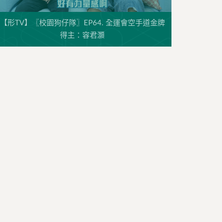
【形TV】〖校園狗仔隊〗EP64. 全運會空手道金牌
得主：容君灝