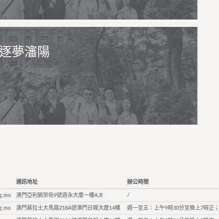
士逐夢瀋陽
通訊地址
辦公時間
g.mo
澳門亞利鴉架街9號容永大廈一樓A,B
/
g.mo
澳門慕拉士大馬路218A號澳門日報大廈14樓
週一至五：上午9時30分至晚上7時正；