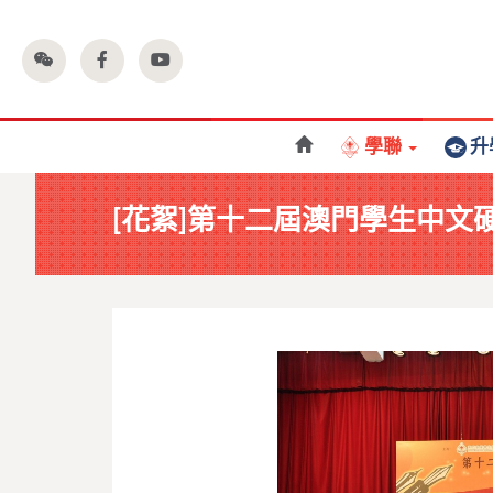
學聯
升
[花絮]第十二屆澳門學生中文