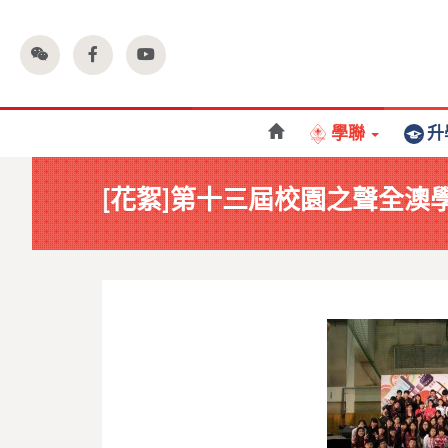
學聯
升
[花絮]第十三屆校園之聲全澳