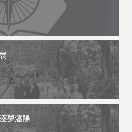
展
士逐夢瀋陽