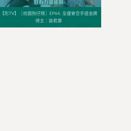
【形TV】〖校園狗仔隊〗EP64. 全運會空手道金牌
得主：容君灝