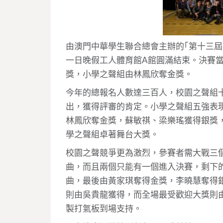
由澳門中華學生聯合總會主辦的｢第十三
一日晚假工人體育館A館圓滿結束。決賽
獎，小學之聲組由林鳳欣奪金獎。
今年的總報名人數達三百人，校園之聲組
出，獲得評審的肯定。小學之聲組五強表
林鳳欣奪金獎，蘇敏祺、梁樂瑤獲得銀獎
學之聲組卓著舞台大獎。
校園之聲競爭更為激烈，參賽者需大戰三
曲，而且兩個只能有一個進入決賽，剩下
曲，最後由黃家琪奪得金獎，李曉慧奪得
則由吳貴龍獲得，而全場最受歡迎大獎則
製打氣板到場支持。