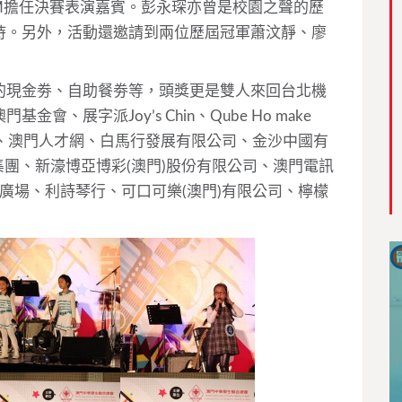
M擔任決賽表演嘉賓。彭永琛亦曾是校園之聲的歷
持。另外，活動還邀請到兩位歷屆冠軍蕭汶靜、廖
的現金劵、自助餐劵等，頭獎更是雙人來回台北機
、展字派Joy’s Chin、Qube Ho make
報、澳門人才網、白馬行發展有限公司、金沙中國有
門銀河娛樂集團、新濠博亞博彩(澳門)股份有限公司、澳門電訊
電腦廣場、利詩琴行、可口可樂(澳門)有限公司、檸檬