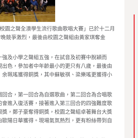
屆校園之聲全澳學生流行歌曲歌唱大賽」已於十二月
當晚競爭激烈，最後由校園之聲組由黃家琪奪金
十強及小學之聲組五強，在試音及初賽中脫穎而
現出色，參加者中年齡最小的更只有八歲，最後由
，余珮瑤獲得銅獎，其中蘇敏祺、梁樂瑤更獲得小
個回合，第一回合為自選歌曲，第二回合為合唱歌
的會進入復活賽，接著進入第三回合的四強難度歌
銀獎，鄭子豪奪得銅獎，校園之聲組卓著舞台大獎
由歐陽日華獲得。現場氣氛熱烈，更有粉絲帶到自