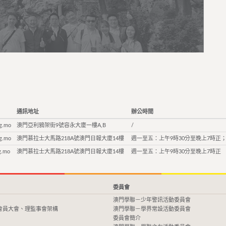
通訊地址
辦公時間
g.mo
澳門亞利鴉架街9號容永大廈一樓A,B
/
g.mo
澳門慕拉士大馬路218A號澳門日報大廈14樓
週一至五：上午9時30分至晚上7時正；
g.mo
澳門慕拉士大馬路218A號澳門日報大廈14樓
週一至五：上午9時30分至晚上7時正
委員會
澳門學聯－少年警訊活動委員會
會員大會、理監事會架構
澳門學聯－學界常設活動委員會
委員會簡介