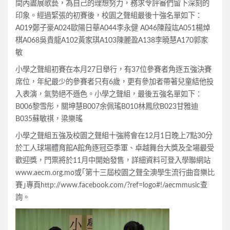
間內盡展歌藝，為自己的理想努力，務求令評審們留下深刻的
印象。經過緊張的初賽後，校園之聲組最後十強名單如下：
A019鄭子豪A024歐陽日華A044李永健 A046陳葭竑A051楊焯
棋A068吳貴龍A102黃家琪A103陳麗盈A138李曉慧A170郭家
敏
小學之聲組初賽在本月27日舉行，有37位參賽者角逐五強決賽
席位，年紀最少的參賽者只有6歲，更有參加者帶著兒童結他投
入表演，氣勢絕不遜色。小學之聲組，最後五強名單如下：
B006黎雪彤，關坤慧B007余佩瑤B010林鳳欣B023甘雅迪
B035蘇敏祺，梁樂瑤
小學之聲組五強及校園之聲組十強將會在12月1日晚上7點30分
於工人球場體育館A館角逐冠亞季軍、卓越舞台大獎及全場最受
歡迎獎，門票將於11月中開始發售，詳細資料可登入學聯網站
www.aecm.org.mo或｢第十三屆校園之聲全澳學生流行曲音樂比
賽｣專頁http://www.facebook.com/?ref=logo#!/aecmmusic查
詢。