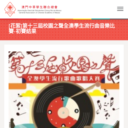
Togg
[花絮]第十三屆校園之聲全澳學生流行曲音樂比
賽-初賽結果