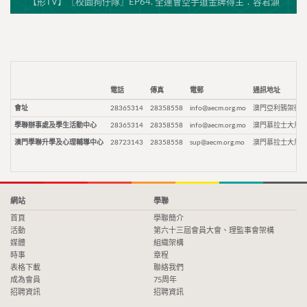
【形TV】〖校園狗仔隊〗EP64. 全運會空手道金牌得主：容君灝
電話
傳真
電郵
通訊地址
會址
28365314
28358558
info@aecm.org.mo
澳門亞利鴉架街9
學聯辦事處及學生活動中心
28365314
28358558
info@aecm.org.mo
澳門慕拉士大馬路
澳門學聯升學及心理輔導中心
28723143
28358558
sup@aecm.org.mo
澳門慕拉士大馬路
網站
學聯
首頁
學聯簡介
活動
第六十三屆會員大會、理監事會架構
媒體
組織架構
時事
章程
表格下載
聯絡我們
成為會員
75周年
招聘資訊
招聘資訊