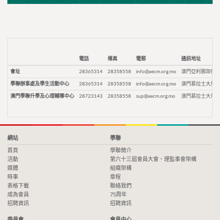
電話
傳真
電郵
通訊地址
會址
28365314
28358558
info@aecm.org.mo
澳門亞利鴉架街9
學聯辦事處及學生活動中心
28365314
28358558
info@aecm.org.mo
澳門慕拉士大馬路
澳門學聯升學及心理輔導中心
28723143
28358558
sup@aecm.org.mo
澳門慕拉士大馬路
網站
學聯
首頁
學聯簡介
活動
第六十三屆會員大會、理監事會架構
媒體
組織架構
時事
章程
表格下載
聯絡我們
成為會員
75周年
招聘資訊
招聘資訊
委員會
會員中心