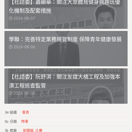
【社諮委】蕭顯華：關注大眾體育健身興趣班優
化機制及配套措施
2026-08-07
學聯：完善特定業務規管制度 保障青年健康發展
2026-08-06
【社諮委】阮舒淇：關注友誼大橋工程及加強本
澳工程巡查監管
2026-08-05
組織
薈青
分類
時事
標籤
,
新聞稿
,
比賽