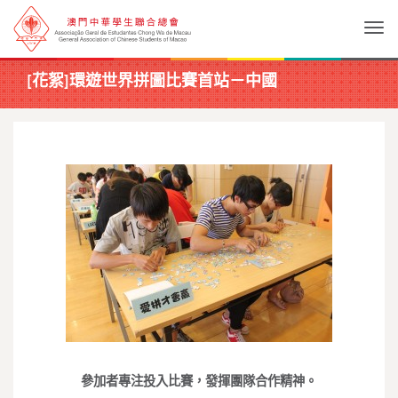
Togg
[花絮]環遊世界拼圖比賽首站－中國
參加者專注投入比賽，發揮團隊合作精神。