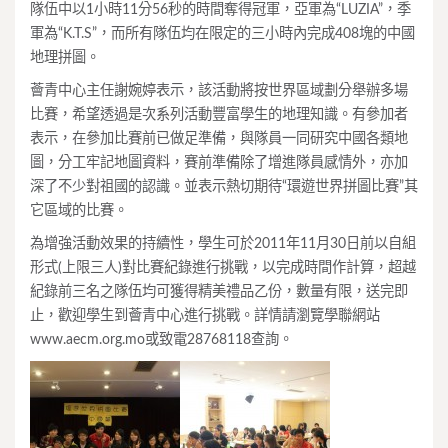
隊伍中以1小時11分56秒的時間奪得冠軍，亞軍為“LUZIA”，季
軍為“K.T.S”，而所有隊伍均在限定的三小時內完成408塊的中國
地理拼圖。
薈青中心主任謝婉婷表示，該活動將按世界區域劃分舉辦多場
比賽，希望透過是次系列活動豐富學生的地理知識。有參加者
表示，在參加比賽前已做足準備，與隊員一同研究中國各類地
圖，分工牢記地圖資料，賽前準備除了增進隊員感情外，亦加
深了不少對祖國的認識。並表示熱切期待“環遊世界拼圖比賽”其
它區域的比賽。
為增強活動效果的持續性，學生可於2011年11月30日前以自組
形式(上限三人)對比賽紀錄進行挑戰，以完成時間作計算，超越
紀錄前三名之隊伍均可獲得精美禮品乙份，數量有限，送完即
止，歡迎學生到薈青中心進行挑戰。詳情請瀏覽學聯網站
www.aecm.org.mo或致電28768118查詢。