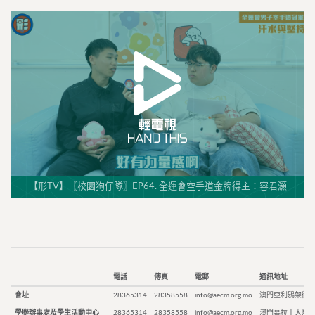
【形TV】〖校園狗仔隊〗EP64. 全運會空手道金牌得主：容君灝
電話
傳真
電郵
通訊地址
會址
28365314
28358558
info@aecm.org.mo
澳門亞利鴉架街9
學聯辦事處及學生活動中心
28365314
28358558
info@aecm.org.mo
澳門慕拉士大馬路