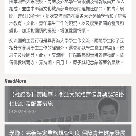
由本澳各大專院校、內地及外地學生會領袖及骨幹成員共26人
組成，並由中聯辦文化教育部岑麗春助理擔任顧問，於青海展
開一連6日的行程。是次交流團旨在讓各大專領袖學習和了解當
地教育、文化、青年學生工作的現況，以及感受祖國的發展和
變化，加深對國情的認識，增強愛國情懷。
交流團的主要行程是與青海大學學生作交流，兩地學生除了互
相分享參與學生工作的經驗外，還會參觀學生會工作場所、校
展室及校園等。此外，交流團一行還將參觀青海省博物館、藏
傳佛教塔爾寺、青海湖、日月山、原子城紀念館等著名景點。
ReadMore
【社諮委】蕭顯華：關注大眾體育健身興趣班優
化機制及配套措施
2026-08-07
學聯：完善特定業務規管制度 保障青年健康發展