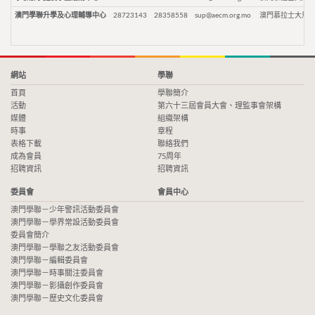
澳門學聯升學及心理輔導中心
28723143
28358558
sup@aecm.org.mo
澳門慕拉士大馬路
網站
學聯
首頁
學聯簡介
活動
第六十三屆會員大會、理監事會架構
媒體
組織架構
時事
章程
表格下載
聯絡我們
成為會員
75周年
招聘資訊
招聘資訊
委員會
會員中心
澳門學聯－少年警訊活動委員會
澳門學聯－學界常設活動委員會
委員會簡介
澳門學聯－學聯之友活動委員會
澳門學聯－編輯委員會
澳門學聯－時事關注委員會
澳門學聯－影攝創作委員會
澳門學聯－歷史文化委員會