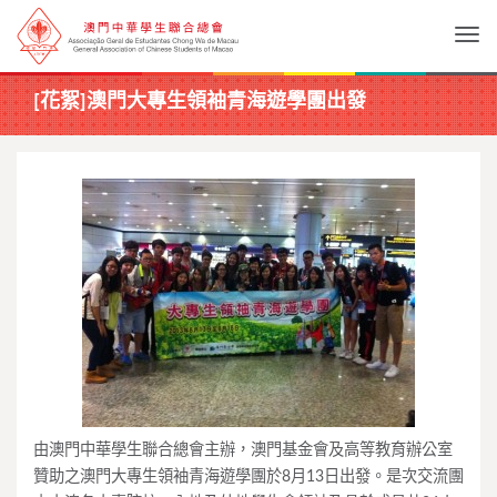
Togg
[花絮]澳門大專生領袖青海遊學團出發
由澳門中華學生聯合總會主辦，澳門基金會及高等教育辦公室
贊助之澳門大專生領袖青海遊學團於8月13日出發。是次交流團