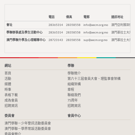
電話
傳真
電郵
通訊地址
會址
28365314
28358558
info@aecm.org.mo
澳門亞利鴉架街9
學聯辦事處及學生活動中心
28365314
28358558
info@aecm.org.mo
澳門慕拉士大馬路
澳門學聯升學及心理輔導中心
28723143
28358558
sup@aecm.org.mo
澳門慕拉士大馬路
網站
學聯
首頁
學聯簡介
活動
第六十三屆會員大會、理監事會架構
媒體
組織架構
時事
章程
表格下載
聯絡我們
成為會員
75周年
招聘資訊
招聘資訊
委員會
會員中心
澳門學聯－少年警訊活動委員會
澳門學聯－學界常設活動委員會
委員會簡介