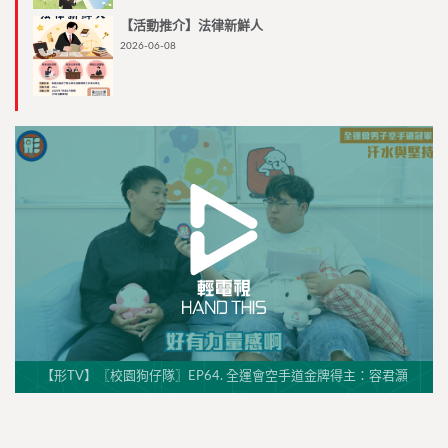
【活動推介】法律新鮮人
2026-06-08
【形TV】〖校園狗仔隊〗EP64. 全運會空手道金牌得主：容君灝