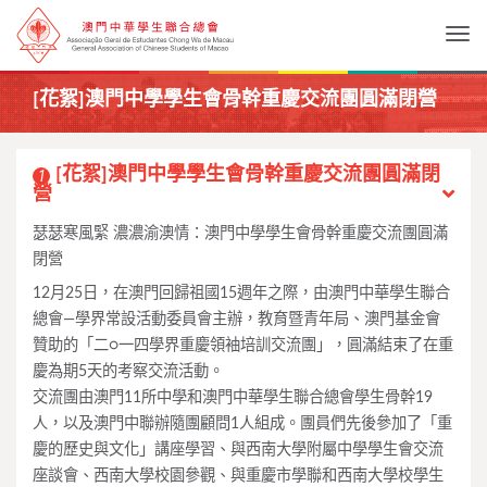
Togg
[花絮]澳門中學學生會骨幹重慶交流團圓滿閉營
[花絮]澳門中學學生會骨幹重慶交流團圓滿閉
1
營
瑟瑟寒風緊 濃濃渝澳情：澳門中學學生會骨幹重慶交流團圓滿
閉營
12月25日，在澳門回歸祖國15週年之際，由澳門中華學生聯合
總會—學界常設活動委員會主辦，教育暨青年局、澳門基金會
贊助的「二○一四學界重慶領袖培訓交流團」，圓滿結束了在重
慶為期5天的考察交流活動。
交流團由澳門11所中學和澳門中華學生聯合總會學生骨幹19
人，以及澳門中聯辦隨團顧問1人組成。團員們先後參加了「重
慶的歷史與文化」講座學習、與西南大學附屬中學學生會交流
座談會、西南大學校園參觀、與重慶市學聯和西南大學校學生