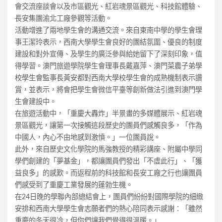
會交流座談會以及市區觀光、紅岩魂景區觀光、科技館體驗、
長安集團渝北工廠參觀等活動。
活動增進了兩地學生會的溝通交流。來自東南中學的學生會理
事王潔玲表示，西南大學學生會良好的團結氛圍、優良的制度
建設和對外宣傳、及學生的廣泛參與給她留下了深刻印象，值
得學習。澳門旅遊學院學生會理事長戴嘉萍、澳門菜農子弟學
校學生會監事長黃安都對西南大學校學生會的成熟機制表示讚
賞，並表示，將會把學生會微信平臺等創新做法引進到澳門學
生會建設中。
在旅遊活動中，「重慶大轟炸」半景畫的多媒體展示、紅岩魂
景區觀光，讓第一次接觸這段歷史的團員們感觸良多，「作為
中國人，內心不由地感到激憤。」一位團員說。
此外，來自歷史文化學院的馬強教授的精彩講座、附屬中學同
學們創建的「夢基金」，都讓團員們發出「不虛此行」、「獲
益良多」的感歎。而返程前的科技館和長安工廠之行也讓團員
們感受到了重慶工業發展的蓬勃生機。
在24日晚的學聯內部總結會上，團員們紛紛對國際學院的細緻
安排和西南大學學生會志願者們的熱心陪同表示感謝：「雖然
重慶的冬天很冷，但你們讓我們覺得很溫暖。」