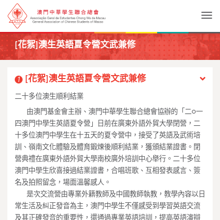
Togg
[花絮]澳生英語夏令營文武兼修
[花絮]澳生英語夏令營文武兼修
1
二十多位澳生順利結業
____
由澳門基金會主辦、澳門中華學生聯合總會協辦的「二○一
四澳門中學生英語夏令營」日前在廣東外語外貿大學閉營，二
十多位澳門中學生在十五天的夏令營中，接受了英語及武術培
訓、嶺南文化體驗及體育鍛煉後順利結業，獲頒結業證書。閉
營典禮在廣東外語外貿大學南校廣外培訓中心舉行。二十多位
澳門中學生欣喜接過結業證書，合唱班歌、互相發表感言、簽
名及拍照留念，場面溫馨感人。
____
是次交流營由專業外籍教師及中國教師執教，教學內容以日
常生活及糾正發音為主，澳門中學生不僅感受到學習英語交流
及其正確發音的重要性，還通過專業英語培訓，提高英語演辯