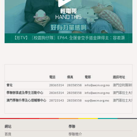
【形TV】〖校園狗仔隊〗EP64. 全運會空手道金牌得主：容君灝
電話
傳真
電郵
通訊地址
會址
28365314
28358558
info@aecm.org.mo
澳門亞利鴉架街9
學聯辦事處及學生活動中心
28365314
28358558
info@aecm.org.mo
澳門慕拉士大馬路
澳門學聯升學及心理輔導中心
28723143
28358558
sup@aecm.org.mo
澳門慕拉士大馬路
網站
學聯
首頁
學聯簡介