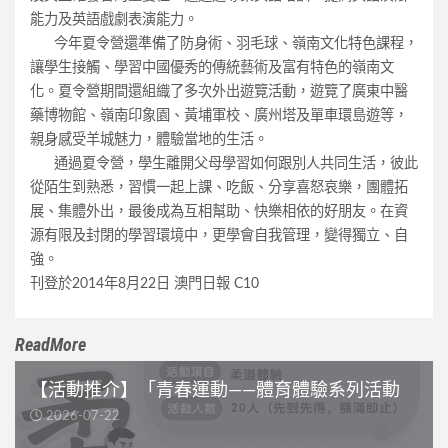
能力及英語戲劇表演能力。
____
今年夏令營還準備了防身術、羽毛球、嶺南文化特色課程，
讓學生接觸、學習中國優秀的傳統藝術及富有特色的嶺南文
化。夏令營期間還組織了多次外出遊覽活動，遊覽了廣東中醫
藥博物館、嶺南印象園、黃埔軍校、廣州塔及單車環島遊等，
親身感受羊城魅力，體驗當地的生活。
____
通過夏令營，學生離開父母學習如何跟別人共同生活，彼此
從陌生到熟悉，習慣一起上課、吃飯、分享喜怒哀樂，團體拓
展、集體外出，最後成為互相幫助、快樂相依的好朋友。在資
源有限及封閉的學習環境中，更學會自我管理，變得獨立、自
強。
刊登於2014年8月22日 澳門日報 C10
ReadMore
【活動推介】「青春運動——體育體驗系列活動
2026-07-22