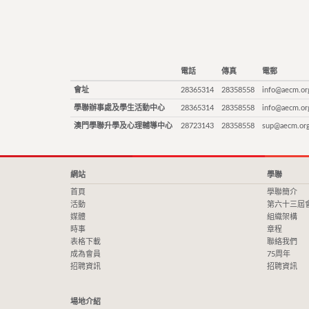
電話
傳真
電郵
會址
28365314
28358558
info@aecm.or
學聯辦事處及學生活動中心
28365314
28358558
info@aecm.or
澳門學聯升學及心理輔導中心
28723143
28358558
sup@aecm.or
網站
學聯
首頁
學聯簡介
活動
第六十三屆
媒體
組織架構
時事
章程
表格下載
聯絡我們
成為會員
75周年
招聘資訊
招聘資訊
場地介紹