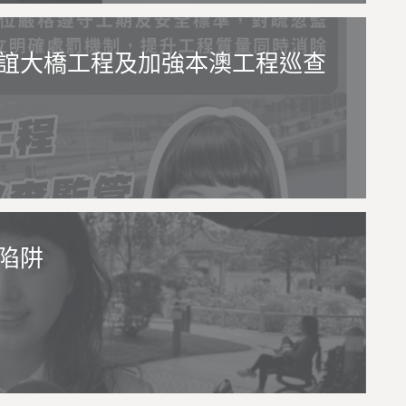
誼大橋工程及加強本澳工程巡查
陷阱