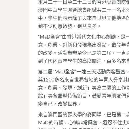
本月二十一日至二十三日假香港葵青劇院舉
澳門中華學生聯合總會組織共二十一名本
中，學生們表示除了與來自世界其他地區
到不少創意啟發，獲益良多。
“MaD全會”由香港當代文化中心創辦，
意、創業、創新和發現為出發點，啟發年
的改變。活動舉辦至今已是第二届，一直深
到了國內青年學生的高度關注，百多名來
第二届“MaD全會”一連三天活動內容豐
與1200多名來自世界各地的年青人分享
意、創業、發現、創新」等為主題的工作
踪」等各類型特備節目，鼓勵青年朋友們
變自已，改變世界。
來自澳門聖約瑟大學的麥同學，已是第二次
MaD的時候，心情非常興奮，還忍不住尖