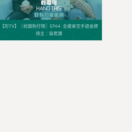
【形TV】〖校園狗仔隊〗EP64. 全運會空手道金牌
得主：容君灝