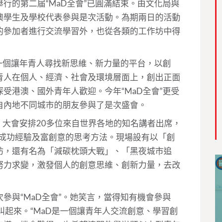
行的第二届“MaD全會”已圓滿結束。由文化局與
澳學生及學校代表參與是次活動。為期兩日的活動
的參加者進行交流學習外，也從各類的工作坊中得
是一個讓年青人尋找新思維、新力量的平台，以創
青人在個人、經濟、社會及環境層面上，創出正面
受港澳、國外青年人歡迎。今年“MaD全會”更受
自內地不同城市的朋友參與了是次盛會。
富，大會安排20多位來自世界各地的知名講者出席，
其成功經驗及富創意的思考方法。現場設有以「創
坊，還有名為「減碳枕頭大戰」、「黑夜城市追
努力求變，激發個人的創意思維、創新力量，去改
參與“MaD全會”。她笑言，當得知有機會參與
叫起來。“MaD是一個讓青年人交流創意、學習創