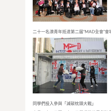
二十一名澳青年抵逹第二届“MAD全會”會
同學們投入參與「減碳枕頭大戰」