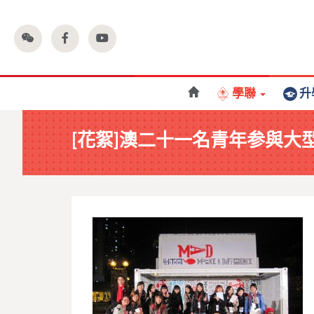
學聯
升
[花絮]澳二十一名青年参與大