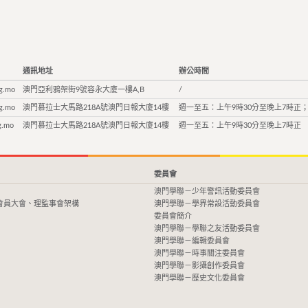
通訊地址
辦公時間
g.mo
澳門亞利鴉架街9號容永大廈一樓A,B
/
g.mo
澳門慕拉士大馬路218A號澳門日報大廈14樓
週一至五：上午9時30分至晚上7時正；
g.mo
澳門慕拉士大馬路218A號澳門日報大廈14樓
週一至五：上午9時30分至晚上7時正
委員會
澳門學聯－少年警訊活動委員會
會員大會、理監事會架構
澳門學聯－學界常設活動委員會
委員會簡介
澳門學聯－學聯之友活動委員會
澳門學聯－編輯委員會
澳門學聯－時事關注委員會
澳門學聯－影攝創作委員會
澳門學聯－歷史文化委員會