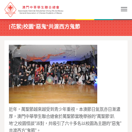
Togg
[花絮]校園“惡鬼”共渡西方鬼節
近年，萬聖節越來越受到青少年重視，本澳節日氣氛亦日漸濃
厚，澳門中華學生聯合總會於萬聖節當晚舉辦的“萬聖節‘趴
地’之校園怪談”派對，共吸引了六十多名以校園為主題的“惡鬼”
共渡西方“鬼節”。