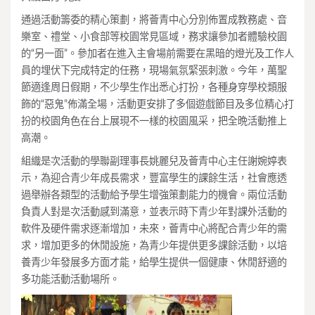
通過活動籌委的精心策劃，將薈青中心分別佈置成教務處、音
樂室、禮堂、小食部等校園常見區域，務求讓參加者體驗校園
的“另一面”。參加者在進入主會場前需要在黑暗的燈光及工作人
員的埋伏下完成特定的任務，現場氣氛緊張刺激。今年，萬聖
節適逢周日假期，不少學生作出悉心打扮，各種身穿學校類服
飾的“惡鬼”佈滿全場，活動更安排了多個遊戲節目及多位精心打
扮的校園角色在台上展現不一樣的校園風采，把全晩活動推上
高潮。
組織是次活動的學聯副理事長姚麗兒及薈青中心主任謝婉婷表
示，為迎合青少年成長需求，豐富學生的課餘生活，社會應透
過舉辦各類型的活動給予學生增強策劃能力的機會。兩位活動
負責人對是次活動感到滿意，並表示時下青少年對課外活動的
軟件及硬件需求逐漸增加，未來，薈青中心將配合青少年的需
求，增加更多的休閒設施，為青少年提供更多課餘活動，以培
養青少年發展多方面才能，給學生提供一個健康、休閒舒適的
多功能活動活動場所。