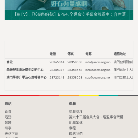
【形TV】〖校園狗仔隊〗EP64. 全運會空手道金牌得主：容君灝
電話
傳真
電郵
通訊地址
會址
28365314
28358558
info@aecm.org.mo
澳門亞利鴉架街9
學聯辦事處及學生活動中心
28365314
28358558
info@aecm.org.mo
澳門慕拉士大馬路
澳門學聯升學及心理輔導中心
28723143
28358558
sup@aecm.org.mo
澳門慕拉士大馬路
網站
學聯
首頁
學聯簡介
活動
第六十三屆會員大會、理監事會架構
媒體
組織架構
時事
章程
表格下載
聯絡我們