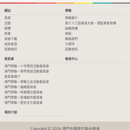
網站
學聯
首頁
學聯簡介
活動
第六十三屆會員大會、理監事會架構
媒體
組織架構
時事
章程
表格下載
聯絡我們
成為會員
75周年
招聘資訊
招聘資訊
委員會
會員中心
澳門學聯－少年警訊活動委員會
澳門學聯－學界常設活動委員會
委員會簡介
澳門學聯－學聯之友活動委員會
澳門學聯－編輯委員會
澳門學聯－時事關注委員會
澳門學聯－影攝創作委員會
澳門學聯－歷史文化委員會
場地介紹
Copyright © 2026 澳門中華學生聯合總會