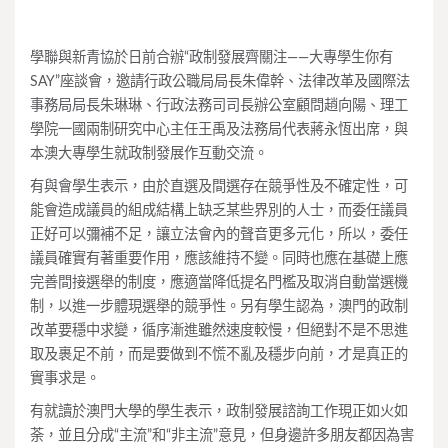
學聯與新青協於日前合辦“政制發展齊關注——大專學生你有
SAY”座談會，邀請行政公職局局長朱偉幹、法律改革及國際法
事務局局長朱琳琳、行政法務司司長辦公室顧問趙向陽、理工
學院一國兩制研究中心主任王禹及法務局代表蔣永恆出席，與
本澳大專學生就政制發展作互動交流。
有與會學生表示，由於直選及間選存在競爭性及不確定性，可
能會造成議員的組成結構上缺乏某些界別的人士，而委任議員
正好可以彌補不足，讓立法會內的聲音更多元化，所以，委任
議員確實有著重要作用，應該維持不變。同時也應在基礎上應
完善間接選舉的制度，應適當降低提名門檻及取消自動當選機
制，以進一步體現選舉的競爭性。另有學生認為，澳門的政制
改革要穩中求變，循序漸進雖然速度較慢，但絕對不是不思進
取及裹足不前，而是要做到不慌不亂及穩步向前，才是真正的
實事求是。
有就讀於澳門大學的學生表示，政制發展諮詢工作現正如火如
荼，並且分成“主流”和“非主流”意見，但身邊許多朋友都因為害