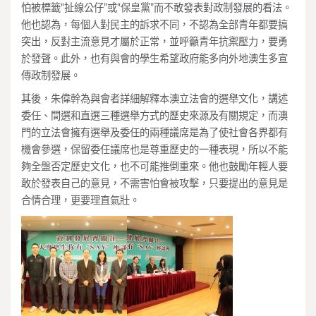
怕被標籤“扯線公仔”或“保皇黨”而不敢發表對政制發展的看法。
他也認為，每個人對民主的訴求不同，不認為全部青年都要搞
突出，反對主流意見才屬於正常，並呼籲青年抗禦壓力，要勇
於發聲。此外，也有與會的學生希望政府能多向外地澳生多宣
傳政制發展。
其後，朱偉幹為與會者詳細解釋本澳立法會的選舉文化，講述
委任、間選和直選三種選舉方式的歷史來源及有關規定，而澳
門的立法會擁有選舉及委任的兩種議席是為了使社會各界都有
機會參選，保留委任議席也是尊重歷史的一種表現，所以不能
夠全盤否定歷史文化，也不可能推倒重來。他也鼓勵年輕人要
敢於發表自己的意見，不需害怕會被攻擊，只要提出的意見是
合情合理，更要理直氣壯。