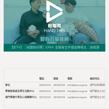
【形TV】〖校園狗仔隊〗EP64. 全運會空手道金牌得主：容君灝
電話
傳真
電郵
通訊地址
會址
28365314
28358558
info@aecm.org.mo
澳門亞利鴉架街9
學聯辦事處及學生活動中心
28365314
28358558
info@aecm.org.mo
澳門慕拉士大馬路
澳門學聯升學及心理輔導中心
28723143
28358558
sup@aecm.org.mo
澳門慕拉士大馬路