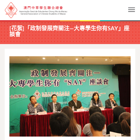
Togg
[花絮]「政制發展齊關注—大專學生你有SAY」座
談會