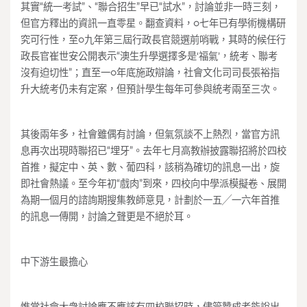
其實“統一考試”、“聯合招生”早已“試水”，討論並非一時三刻，
但官方釋出的資訊一直零星。翻查資料，○七年已有學術機構研
究可行性，至○九年第三屆行政長官競選前哨戰，其時的候任行
政長官崔世安公開表示“澳生升學選擇多是‘福氣’，統考、聯考
沒有迫切性”；直至一○年底施政辯論，社會文化司司長張裕指
升大統考仍未有定案，但預計學生每年可參與統考兩至三次。
其後兩年多，社會雖偶有討論，但氣氛談不上熱烈，當官方訊
息再次出現時聯招已“埋牙”。去年七月高教辦披露聯招將於四校
首推，擬定中、英、數、葡四科，該稍為確切的訊息一出，旋
即社會熱議。至今年初“戲肉”到來，四校向中學派模擬卷、展開
為期一個月的諮詢期搜集教師意見，計劃於一五╱一六年首推
的訊息一傳開，討論之聲更是不絕於耳。
中下游生最擔心