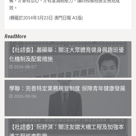
備，才會有信心，才有望減輕壓力，讓四校聯招達至預見成
效。
(轉載於2014年3月23日 澳門日報 A1版)
ReadMore
【社諮委】蕭顯華：關注大眾體育健身興趣班優
化機制及配套措施
2026-08-07
學聯：完善特定業務規管制度 保障青年健康發展
2026-08-06
【社諮委】阮舒淇：關注友誼大橋工程及加強本