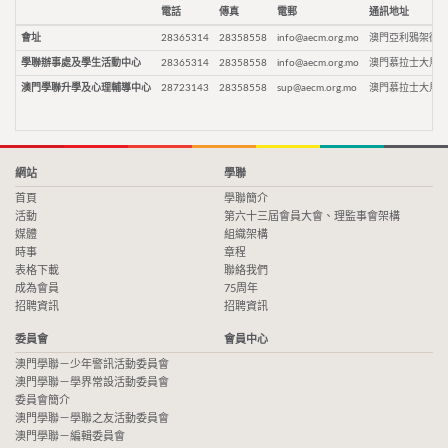
電話
傳真
電郵
通訊地址
會址
28365314
28358558
info@aecm.org.mo
澳門亞利鴉架街9
學聯辦事處及學生活動中心
28365314
28358558
info@aecm.org.mo
澳門慕拉士大馬路
澳門學聯升學及心理輔導中心
28723143
28358558
sup@aecm.org.mo
澳門慕拉士大馬路
網站
學聯
首頁
學聯簡介
活動
第六十三屆會員大會、理監事會架構
媒體
組織架構
時事
章程
表格下載
聯絡我們
成為會員
75周年
招聘資訊
招聘資訊
委員會
會員中心
澳門學聯－少年警訊活動委員會
澳門學聯－學界常設活動委員會
委員會簡介
澳門學聯－學聯之友活動委員會
澳門學聯－編輯委員會