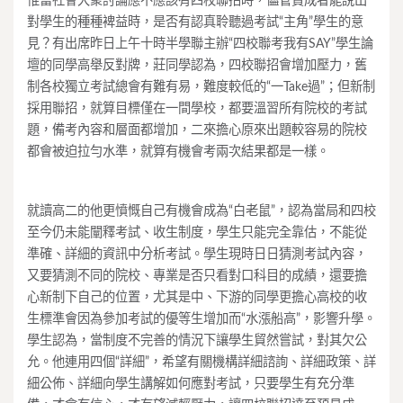
惟當社會大衆討論應不應該有四校聯招時，儘管贊成者能說出
對學生的種種裨益時，是否有認真聆聽過考試“主角”學生的意
見？有出席昨日上午十時半學聯主辦“四校聯考我有SAY”學生論
壇的同學高舉反對牌，莊同學認為，四校聯招會增加壓力，舊
制各校獨立考試總會有難有易，難度較低的“一Take過”；但新制
採用聯招，就算目標僅在一間學校，都要溫習所有院校的考試
題，備考內容和層面都增加，二來擔心原來出題較容易的院校
都會被迫拉勻水準，就算有機會考兩次結果都是一樣。
就讀高二的他更憤慨自己有機會成為“白老鼠”，認為當局和四校
至今仍未能闡釋考試、收生制度，學生只能完全靠估，不能從
準確、詳細的資訊中分析考試。學生現時日日猜測考試內容，
又要猜測不同的院校、專業是否只看對口科目的成績，還要擔
心新制下自己的位置，尤其是中、下游的同學更擔心高校的收
生標準會因為參加考試的優等生增加而“水漲船高”，影響升學。
學生認為，當制度不完善的情況下讓學生貿然嘗試，對其欠公
允。他連用四個“詳細”，希望有關機構詳細諮詢、詳細政策、詳
細公佈、詳細向學生講解如何應對考試，只要學生有充分準