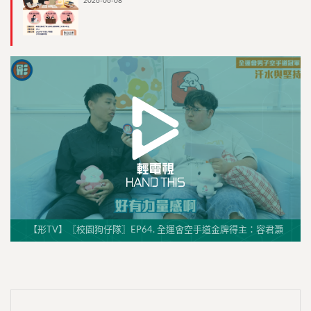
2026-06-08
【形TV】〖校園狗仔隊〗EP64. 全運會空手道金牌得主：容君灝