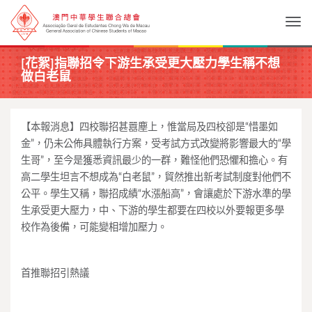
Togg
[花絮]指聯招令下游生承受更大壓力學生稱不想
做白老鼠
【本報消息】四校聯招甚囂塵上，惟當局及四校卻是“惜墨如
金”，仍未公佈具體執行方案，受考試方式改變將影響最大的“學
生哥”，至今是獲悉資訊最少的一群，難怪他們恐懼和擔心。有
高二學生坦言不想成為“白老鼠”，貿然推出新考試制度對他們不
公平。學生又稱，聯招成績“水漲船高”，會讓處於下游水準的學
生承受更大壓力，中、下游的學生都要在四校以外要報更多學
校作為後備，可能變相增加壓力。
首推聯招引熱議