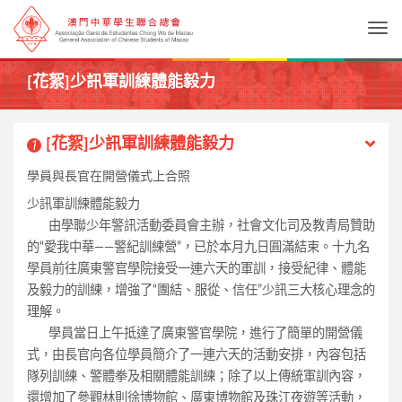
Togg
[花絮]少訊軍訓練體能毅力
[花絮]少訊軍訓練體能毅力
1
學員與長官在開營儀式上合照
少訊軍訓練體能毅力
____
由學聯少年警訊活動委員會主辦，社會文化司及教青局贊助
的“愛我中華——警紀訓練營”，已於本月九日圓滿結束。十九名
學員前往廣東警官學院接受一連六天的軍訓，接受紀律、體能
及毅力的訓練，增強了“團結、服從、信任”少訊三大核心理念的
理解。
____
學員當日上午抵達了廣東警官學院，進行了簡單的開營儀
式，由長官向各位學員簡介了一連六天的活動安排，內容包括
隊列訓練、警體拳及相關體能訓練；除了以上傳統軍訓內容，
還增加了參觀林則徐博物館、廣東博物館及珠江夜遊等活動，