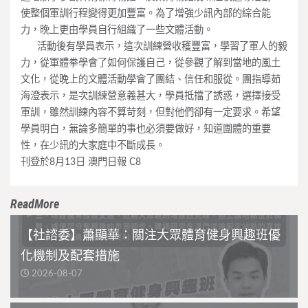
使整個軍訓行程變得更加豐富。為了增強少訊內部的綜合能
力，晚上更由學員自行組織了一些文體活動。
____
活動後有學員表示，這次訓練營收穫豐富，學習了軍人的毅
力，從軍體拳學會了如何保護自己，從參觀了解到當地的風土
文化，從晚上的文體活動學會了團結、信任和服從。團指導茹
海澄表示，是次訓練營意義甚大，學員抵擋了誘惑，選擇接受
軍訓，雖然訓練內容不算苛刻，但對他們卻有一定要求。希望
學員明白，無論多簡單的事也必須要做好，知道團體的重要
性，在少訊的大家庭中不斷成長。
刊登於8月13日 澳門日報 C8
ReadMore
【社諮委】蕭顯華：關注大眾體育健身興趣班優
化機制及配套措施
2026-08-07