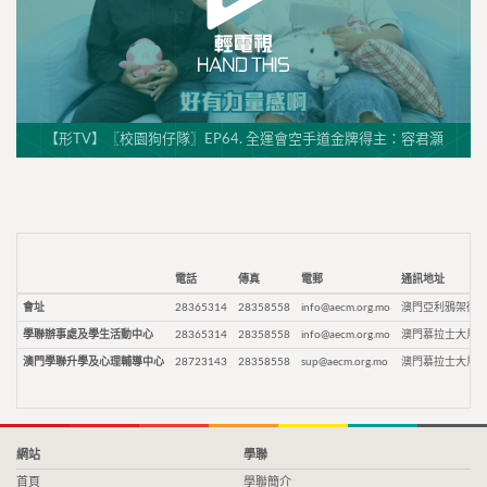
【形TV】〖校園狗仔隊〗EP64. 全運會空手道金牌得主：容君灝
電話
傳真
電郵
通訊地址
會址
28365314
28358558
info@aecm.org.mo
澳門亞利鴉架街9
學聯辦事處及學生活動中心
28365314
28358558
info@aecm.org.mo
澳門慕拉士大馬路
澳門學聯升學及心理輔導中心
28723143
28358558
sup@aecm.org.mo
澳門慕拉士大馬路
網站
學聯
首頁
學聯簡介