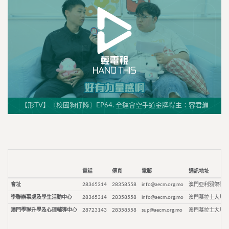
【形TV】〖校園狗仔隊〗EP64. 全運會空手道金牌得主：容君灝
電話
傳真
電郵
通訊地址
會址
28365314
28358558
info@aecm.org.mo
澳門亞利鴉架街9
學聯辦事處及學生活動中心
28365314
28358558
info@aecm.org.mo
澳門慕拉士大馬路
澳門學聯升學及心理輔導中心
28723143
28358558
sup@aecm.org.mo
澳門慕拉士大馬路