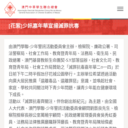
Togg
[花絮]少訊嘉年華宣揚滅罪抗毒
由澳門學聯-少年警訊活動委員會主辦，檢察院、廉政公署、
司
法警察局、社會工作局、教育暨青年局、法務局、衛生局、
民
政總署、澳門基督教新生命團契-S.Y部落協辦，社會文化司、
教
育暨青年局、社會工作局贊助之「滅罪抗毒嘉年華二○一四」
於
日前下午二時半假氹仔花城公園舉行。
主辦單位希望透過活動
向廣大居民推廣「遠離毒品、遠離罪惡」
意識，並喚起社會、
家庭、學校共同關注時下青少年問題，
讓青少年能在健康環境
下成長。
活動以「滅罪抗毒齊關注，伴你創出新紀元」為主題，由全國
人大代表、澳門學聯-少年警訊活動委員會顧問劉藝良先生、檢
察院檢察長辦公室萬曉宇顧問、民政總署管理委員會吳秀虹委
員、法務局法律推廣廳羅靜萍廳長、教育暨青年局陳旭偉處