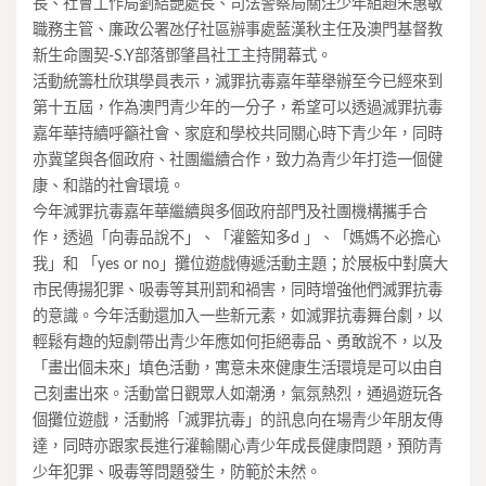
長、社會工作局劉結艷處長、司法警察局關注少年組趙朱惠敏
職務主管、廉政公署氹仔社區辦事處藍漢秋主任及澳門基督教
新生命團契-S.Y部落鄧肇昌社工主持開幕式。
活動統籌杜欣琪學員表示，滅罪抗毒嘉年華舉辦至今已經來到
第十五屆，作為澳門青少年的一分子，希望可以透過滅罪抗毒
嘉年華持續呼籲社會、家庭和學校共同關心時下青少年，同時
亦冀望與各個政府、社團繼續合作，致力為青少年打造一個健
康、和諧的社會環境。
今年滅罪抗毒嘉年華繼續與多個政府部門及社團機構攜手合
作，透過「向毒品說不」、「灌籃知多d 」、「媽媽不必擔心
我」和 「yes or no」攤位遊戲傳遞活動主題；於展板中對廣大
市民傳揚犯罪、吸毒等其刑罰和禍害，同時增強他們滅罪抗毒
的意識。今年活動還加入一些新元素，如滅罪抗毒舞台劇，以
輕鬆有趣的短劇帶出青少年應如何拒絕毒品、勇敢說不，以及
「畫出個未來」填色活動，寓意未來健康生活環境是可以由自
己刻畫出來。活動當日觀眾人如潮湧，氣氛熱烈，通過遊玩各
個攤位遊戲，活動將「滅罪抗毒」的訊息向在場青少年朋友傳
達，同時亦跟家長進行灌輸關心青少年成長健康問題，預防青
少年犯罪、吸毒等問題發生，防範於未然。