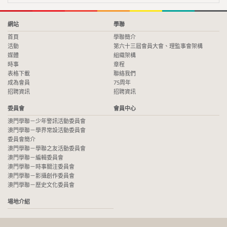
網站
學聯
首頁
學聯簡介
活動
第六十三屆會員大會、理監事會架構
媒體
組織架構
時事
章程
表格下載
聯絡我們
成為會員
75周年
招聘資訊
招聘資訊
委員會
會員中心
澳門學聯－少年警訊活動委員會
澳門學聯－學界常設活動委員會
委員會簡介
澳門學聯－學聯之友活動委員會
澳門學聯－編輯委員會
澳門學聯－時事關注委員會
澳門學聯－影攝創作委員會
澳門學聯－歷史文化委員會
場地介紹