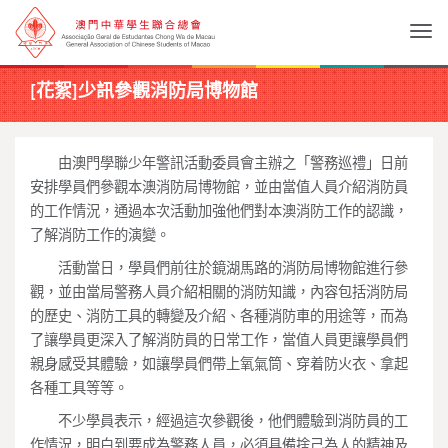
Togg
[花絮]少訊參觀消防局博物館
由澳門學聯少年警訊活動委員會主辦之「警務巡禮」
日前
安排學員們參觀本澳消防局博物館，
並由當值人員介紹消防員
的工作情況，
通過本次活動加強他們對本澳消防工作的認識，
了解消防工作的演變。
活動當日，學員們前往於鏡湖馬路的消防局博物館進行參
觀，
並由當局警務人員介紹相關的消防知識，內容包括消防局
的歷史、
消防工具的轉變及介紹、各種消防車的用途等，
而為
了讓學員更深入了解消防員的日常工作，
當值人員更讓學員們
親身感受其體驗，如讓學員們帶上氧氣筒、
穿着防火衣、拿起
各種工具等等。
不少學員表示，經過這次參觀後，他們體驗到消防員的工
作情況，
明白到要成為警務人員，必須具備捨己為人的精神及