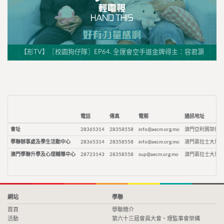
【形TV】〖校園狗仔隊〗EP64. 全運會空手道金牌得主：容君灝
電話
傳真
電郵
通訊地址
會址
28365314
28358558
info@aecm.org.mo
澳門亞利鴉架街9
學聯辦事處及學生活動中心
28365314
28358558
info@aecm.org.mo
澳門慕拉士大馬路
澳門學聯升學及心理輔導中心
28723143
28358558
sup@aecm.org.mo
澳門慕拉士大馬路
網站
學聯
首頁
學聯簡介
活動
第六十三屆會員大會、理監事會架構