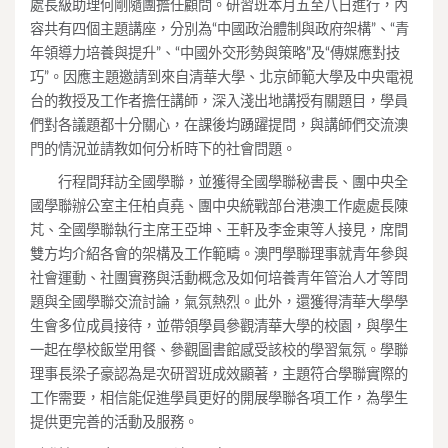
處長級助理何剛隨團擔任顧問。
研習班本月五至八日進行，內
容共有四個主題講座，分別為“
中國政治體制與政府架構”、“青
年領導力培養與提升”、“
中國外交形勢與策略”及“傳媒應對技
巧”。
因應主題邀請到來自清華大學、
北京師範大學及中央電視
台的教授及工作者擔任講師，
深入淺出地講授有關題目，學員
們對各議題都十分關心，
在課後均踴躍提問，
與講師們交流澳
門的情況並請教如何分析時下的社會問題。
行程間拜訪全國學聯，並獲得全國學聯秘書長、
團中央全
國學聯辦公室主任柏貞堯、
團中央統戰部台港澳工作處處長陳
芃、全國學聯執行主席王亞坤、
王軒及李金東等人接見，席間
雙方均介紹各會的架構及工作範疇。
澳門學聯理事就青年參與
社會運動、
社團實務與活動概念及如何培養青年管治人才等問
題與全國學聯交流
討論，氣氛熱烈。此外，還獲得清華大學學
生會多位成員接待，
並帶領學員參觀清華大學的校園，與學生
一起在學校飯堂用餐、
參觀圖書館感受該校的學習氣氛。
學聯
理事長梁子豪認為是次研習班成效顯著，
主題符合學聯實際的
工作需要，
相信能促進學員更好的開展學聯各項工作，
為學生
提供更完善的活動及服務。