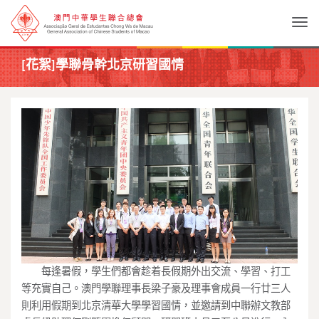
Togg
[花絮]學聯骨幹北京研習國情
每逢暑假，學生們都會趁着長假期外出交流、學習、
打工
等充實自己。
澳門學聯理事長梁子豪及理事會成員一行廿三人
則利用假期到北京清
華大學學習國情，
並邀請到中聯辦文教部