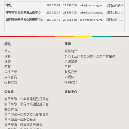
會址
28365314
28358558
info@aecm.org.mo
澳門亞利鴉架街9
學聯辦事處及學生活動中心
28365314
28358558
info@aecm.org.mo
澳門慕拉士大馬路
澳門學聯升學及心理輔導中心
28723143
28358558
sup@aecm.org.mo
澳門慕拉士大馬路
網站
學聯
首頁
學聯簡介
活動
第六十三屆會員大會、理監事會架構
媒體
組織架構
時事
章程
表格下載
聯絡我們
成為會員
75周年
招聘資訊
招聘資訊
委員會
會員中心
澳門學聯－少年警訊活動委員會
澳門學聯－學界常設活動委員會
委員會簡介
澳門學聯－學聯之友活動委員會
澳門學聯－編輯委員會
澳門學聯－時事關注委員會