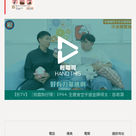
【形TV】〖校園狗仔隊〗EP64. 全運會空手道金牌得主：容君灝
電話
傳真
電郵
通訊地址