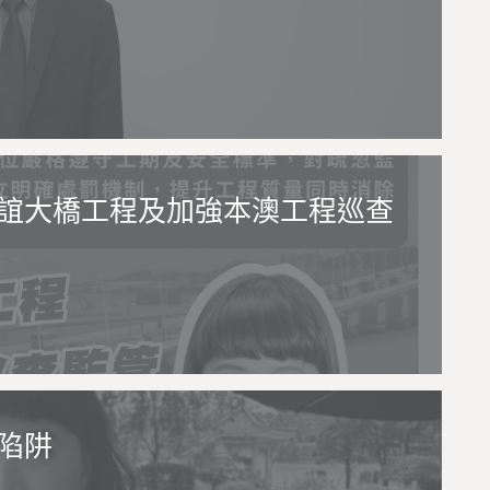
誼大橋工程及加強本澳工程巡查
陷阱