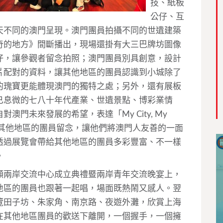
技、紙板
公仔、互
天不同的澳門呈現。澳門團員拍攝不同的世遺建築
奇的地方》間斷播出，現場還掛有大三巴牌坊圖像
仔，讓參觀者留念拍照；澳門團員別具創意，設計
片配對的資料，讓其他地區的團員認識到小城除了
的瑰寶更能體現澳門的獨特之處；另外，還有展板
已息微的七八十年代產業、世遺景點、博彩業情
門未來發展的希望，表達「My City, My
給其他地區的團員留念，讓他們將澳門人友善的一面
透過展覽會帶給其他地區的團員多彩豐富、不一樣
。
願兩岸交流中心成立典禮暨兩岸青年交流晚宴上，
地區的團員也跟著一起唱，場面既熱鬧又感人。翌
覽田子坊、朱家角、南京路、夜遊外灘，欣賞上海
在其他地區團員的歡送下離開，一個握手，一個擁