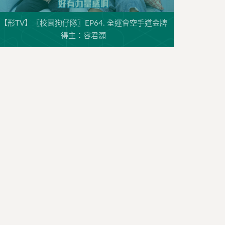
【形TV】〖校園狗仔隊〗EP64. 全運會空手道金牌
得主：容君灝