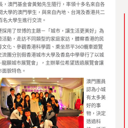
長，澳門基金會黃勉先生隨行，率領十多名來自各
間大學的澳門學生，與來自內地、台灣及香港共二
百名大學生進行交流。
便採用了世博的主題－「城市，讓生活更美好」為
遊活動，走訪不同類型的家庭家訪，體察香港的民
文化、參觀香港科學園、乘坐昂平360纜車遊覽
交流團分別假香港城市大學及香島中學舉行了以城
Wish—-龍願城市展覽會」，主辦單位希望透過展覽會讓
市面貌特色。
澳門團員
認為小城
有太多美
好的事
物，決定
透過科