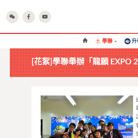
學聯
升
[花絮]學聯舉辦「龍願 EXPO