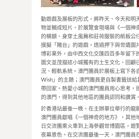
動遊戲及展板的形式，將昨天、今天和明
物並輯成短片，於展覽會現場與《一個神
的橫額、身穿土風舞和莊荷服裝的紙板公
摸擬「賭台」的遊戲，透過押下與世遺圖
博彩業外，由中西文化交匯四百多年留下
圖文並茂描述小城獨有的土生文化、回顧
況、輕軌系統。澳門團員於展板上寫下各自對澳
Wish」的主題；澳門團員更自製書籤送
帶回家。熱愛小城的澳門團員用心思考，
的澳門，得到其他地區的團員認同和讚賞
於香港站最後一晚，在主辦單位舉行的龍
澳門團員獻唱《一個神奇的地方》，其他
日交流團乘火車到上海參觀世博園區，遊
夜幕景色。在交流團最後一天，澳門團員