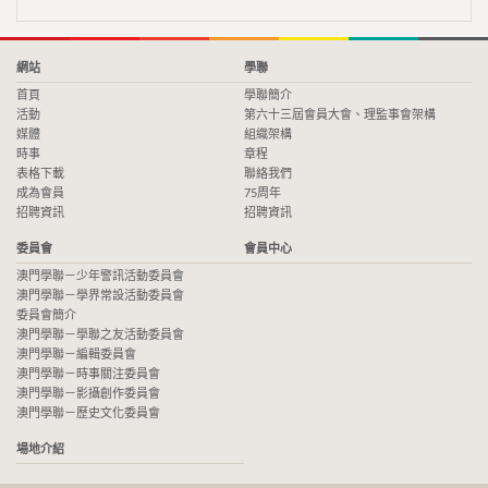
網站
學聯
首頁
學聯簡介
活動
第六十三屆會員大會、理監事會架構
媒體
組織架構
時事
章程
表格下載
聯絡我們
成為會員
75周年
招聘資訊
招聘資訊
委員會
會員中心
澳門學聯－少年警訊活動委員會
澳門學聯－學界常設活動委員會
委員會簡介
澳門學聯－學聯之友活動委員會
澳門學聯－編輯委員會
澳門學聯－時事關注委員會
澳門學聯－影攝創作委員會
澳門學聯－歷史文化委員會
場地介紹