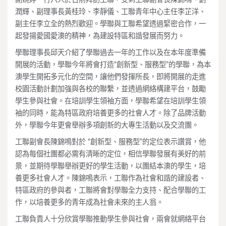
潤輝、副理事長黃桂玲、李靜儀、工聯青年中心主任李芷洋、
副主任李立全的熱烈歡迎。學聯與工聯希望透過緊密合作，一
起發揚愛國愛澳的精神，為建設特區和諧發展而努力。
學聯理事長邱天介紹了學聯過去一年的工作以及在本年度準備
開展的活動，學聯今年將會打造“創新型、服務型”的學聯，為本
澳學生開拓多元化的空間，讓他們發揮所長，即將開展的走進
校園活動計劃加強與各校的聯繫，並透過網絡構建平台，鼓勵
學生參與社會。在培訓學生領袖方面，學聯希望在培訓學生領
袖的同時，能為特區政府培養更多的社會人才。除了品牌活動
外，學聯今年更會舉辦多項創新的大專生活動以及交流團。
工聯副會長陳錦鳴對於 “創新型、服務型”的定位表示讚賞，他
認為每個社團都必需有清晰的定位，相信學聯發展有美好的前
景，並期待學聯舉辦更好的學生活動，以團結本澳的學生，培
養更多社會人才。陳錦鳴表示，工聯作為社會和諧的建設者、
特區政府的參與者，工聯將會對學聯全力支持、配合學聯的工
作，以培養更多的青年成為社會未來的主人翁。
工聯負責人十分欣賞學聯推動學生參與社會，兩會就網絡平台