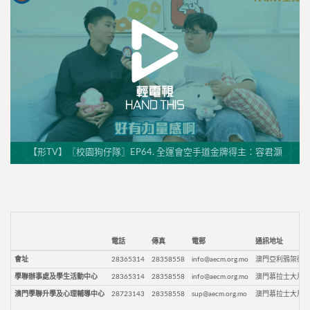
【形TV】〖校園狗仔隊〗EP64. 全運會空手道金牌得主：容君灝
電話
傳真
電郵
通訊地址
會址
28365314
28358558
info@aecm.org.mo
澳門亞利鴉架街9
學聯辦事處及學生活動中心
28365314
28358558
info@aecm.org.mo
澳門慕拉士大馬路
澳門學聯升學及心理輔導中心
28723143
28358558
sup@aecm.org.mo
澳門慕拉士大馬路