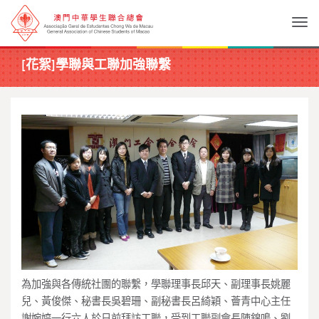
Togg
[花絮]學聯與工聯加強聯繫
為加強與各傳統社團的聯繫，學聯理事長邱天、副理事長姚麗
兒、黃俊傑、秘書長吳碧珊、副秘書長呂綺穎、薈青中心主任
謝婉婷一行六人於日前拜訪工聯，受到工聯副會長陳錦鳴、劉