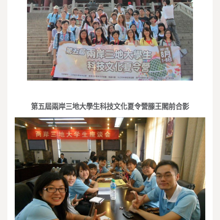
第五屆兩岸三地大學生科技文化夏令營滕王閣前合影