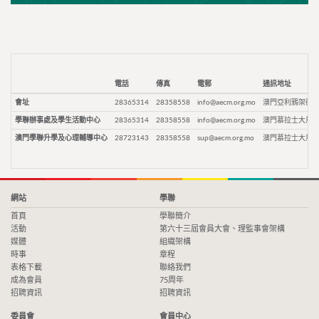
電話
傳真
電郵
通訊地址
會址
28365314
28358558
info@aecm.org.mo
澳門亞利鴉架街9
學聯辦事處及學生活動中心
28365314
28358558
info@aecm.org.mo
澳門慕拉士大馬路
澳門學聯升學及心理輔導中心
28723143
28358558
sup@aecm.org.mo
澳門慕拉士大馬路
網站
學聯
首頁
學聯簡介
活動
第六十三屆會員大會、理監事會架構
媒體
組織架構
時事
章程
表格下載
聯絡我們
成為會員
75周年
招聘資訊
招聘資訊
委員會
會員中心