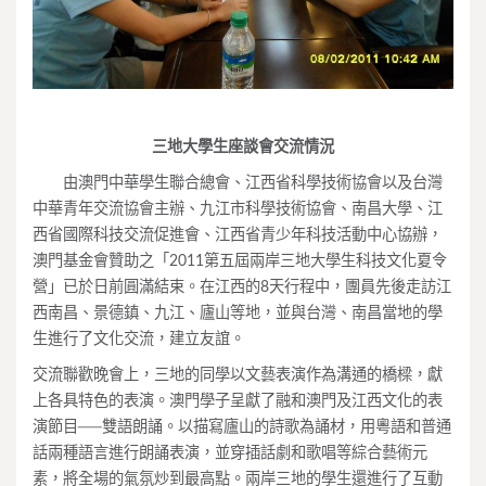
三地大學生座談會交流情況
由澳門中華學生聯合總會、江西省科學技術協會以及台灣
中華青年交流協會主辦、九江市科學技術協會、南昌大學、江
西省國際科技交流促進會、江西省青少年科技活動中心協辦，
澳門基金會贊助之「2011第五屆兩岸三地大學生科技文化夏令
營」已於日前圓滿結束。在江西的8天行程中，團員先後走訪江
西南昌、景德鎮、九江、廬山等地，並與台灣、南昌當地的學
生進行了文化交流，建立友誼。
交流聯歡晚會上，三地的同學以文藝表演作為溝通的橋樑，獻
上各具特色的表演。澳門學子呈獻了融和澳門及江西文化的表
演節目──雙語朗誦。以描寫廬山的詩歌為誦材，用粵語和普通
話兩種語言進行朗誦表演，並穿插話劇和歌唱等綜合藝術元
素，將全場的氣氛炒到最高點。兩岸三地的學生還進行了互動