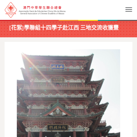
Togg
[花絮]學聯組十四學子赴江西 三地交流收獲豐