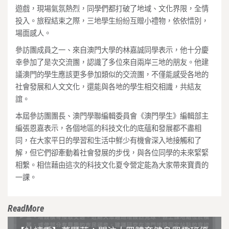
遊戲，現場氣氛熱烈，同學們都打破了地域、文化界限，全情
投入。旅程結束之際，三地學生紛紛互贈小禮物，依依惜別，
場面感人。
參訪團成員之一、來自澳門大學的林嘉誠同學表示，他十分慶
幸參加了是次交流團，認識了多位來自兩岸三地的朋友。他建
議澳門的學生應該更多參加類似的交流團，不僅能感受各地的
社會發展和人文文化，還能與各地的學生相交相識，共結友
誼。
本屆參訪團團長、澳門學聯編輯委員會《澳門學生》編輯部主
編張恩嘉表示，各個地區的科技文化的底蘊和發展都不盡相
同，在大家平日的學習和生活中鮮少有機會深入地接觸和了
解，但它們卻牽動着社會發展的步伐，與各位同學的未來緊緊
相繫。相信藉由這次的科技文化夏令營定能為大家帶來寶貴的
一課。
ReadMore