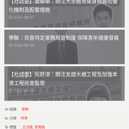
【社諮委】蕭顯華：關注大眾體育健身興趣班優
化機制及配套措施
2026-08-07
學聯：完善特定業務規管制度 保障青年健康發展
2026-08-06
【社諮委】阮舒淇：關注友誼大橋工程及加強本
澳工程巡查監管
2026-08-05
組織
學聯
分類
時事
標籤
,
交流團
,
新聞稿