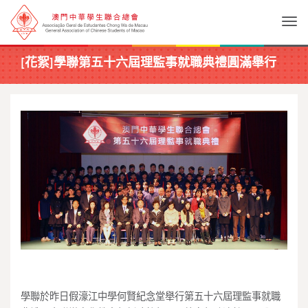
Togg
[花絮]學聯第五十六屆理監事就職典禮圓滿舉行
學聯於昨日假濠江中學何賢紀念堂舉行第五十六屆理監事就職