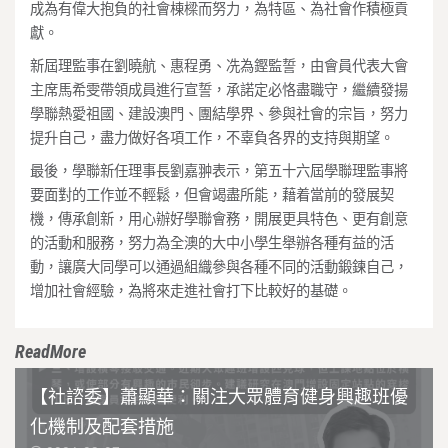
成為有偉大抱負的社會棟樑而努力，為特區、為社會作積極貢
獻。
新屆理監事在劉曉航、惠程勇、冼為鏗監誓，由會員代表大會
主席馬希雯帶領成員進行宣誓，承諾定必恪盡職守，繼續發揚
學聯熱愛祖國、建設澳門、團結學界、參與社會的宗旨，努力
提升自己，盡力做好各項工作，不辜負各界的支持與期望。
最後，學聯新任理事長劉嘉翀表示，第五十六屆學聯理監事將
要面對的工作並不輕鬆，但會竭盡所能，藉着當前的發展契
機，傳承創新，用心辦好學聯會務，開展更具特色、更有創意
的活動和服務，努力為全澳的大中小學生舉辦各種有益的活
動，讓廣大同學可以通過組織參與各種不同的活動鍛鍊自己，
增加社會經驗，為將來走進社會打下比較好的基礎。
ReadMore
【社諮委】蕭顯華：關注大眾體育健身興趣班優
化機制及配套措施