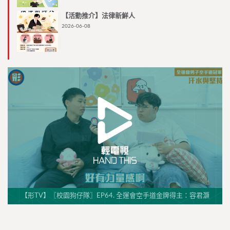
【活動推介】法律新鮮人
2026-06-08
【形TV】〖校園狗仔隊〗EP64. 全運會空手道金牌得主：容君灝