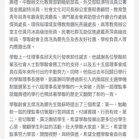
典禮，中聯辦文化教育部劉曉航部長、外交部駐澳特派員公署
張金鳳副特派員、社會文化司司長辦公室惠程勇顧問、教育暨
青年局青年廳袁凱清廳長、澳門基金會資助暨合作廳合作處姚
偉英處長、環保局環境宣傳教育廳阮燕蓮處長、高等教育辦公
室主任黃月冰高級技術員、民署社群互助促進處戴燕萍高級技
術員，學聯創會主席冼為鏗先生及各友好社團、學校負責人等
均應邀出席。
學聯上一任理事長邱天先行發表卸任感言，他感謝各位學聯前
輩及社會人士對學聯會務工作的支持，以及五十五屆理事會成
員在兩年來所付出的辛勤努力。同時，他指出去年回歸日舉行
的學聯理事長選舉，劉嘉翀同學通過新引入的換屆民主選舉機
制當選第五十六屆理事長是學聯的一大突破，而新一屆理監事
就職典禮的舉行也標誌著學聯的歷史又翻開了新的一頁。
學聯創會主席冼為鏗先生致辭時提出了三個希望：第一，勉勵
新一屆的理監事切實履行誓詞諾言，付諸實踐，行而有效。第
二，密切聯繫、廣泛團結學生，希望學聯發展出更多切合學生
心意、關顧學生利益的活動，壯大學聯大家庭。第三，希望理
監事努力學習，開闊視野，與時俱進，希望全體學聯會員向着