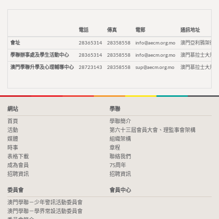
電話
傳真
電郵
通訊地址
會址
28365314
28358558
info@aecm.org.mo
澳門亞利鴉架街9
學聯辦事處及學生活動中心
28365314
28358558
info@aecm.org.mo
澳門慕拉士大馬路
澳門學聯升學及心理輔導中心
28723143
28358558
sup@aecm.org.mo
澳門慕拉士大馬路
網站
學聯
首頁
學聯簡介
活動
第六十三屆會員大會、理監事會架構
媒體
組織架構
時事
章程
表格下載
聯絡我們
成為會員
75周年
招聘資訊
招聘資訊
委員會
會員中心
澳門學聯－少年警訊活動委員會
澳門學聯－學界常設活動委員會