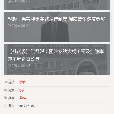
2026-08-07
學聯：完善特定業務規管制度 保障青年健康發展
2026-08-06
【社諮委】阮舒淇：關注友誼大橋工程及加強本
澳工程巡查監管
2026-08-05
組織
學聯
分類
時事
標籤
,
換屆
發佈
2012-02-06