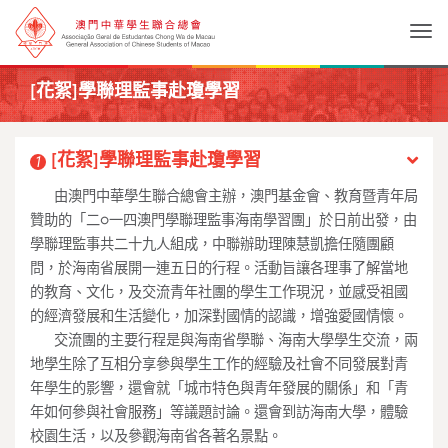
Togg
[花絮]學聯理監事赴瓊學習
[花絮]學聯理監事赴瓊學習
1
____
由澳門中華學生聯合總會主辦，澳門基金會、
教育暨青年局
贊助的「二○一四澳門學聯理監事海南學習團」於日前出發，由
學聯理監事共二十九人組成，
中聯辦助理陳慧凱擔任隨團顧
問，於海南省展開一連五日的行程。
活動旨讓各理事了解當地
的教育、文化，
及交流青年社團的學生工作現況，
並感受祖國
的經濟發展和生活變化，加深對國情的認識，
增強愛國情懷。
____
交流團的主要行程是與海南省學聯、海南大學學生交流，
兩
地學生除了互相分享參與學生工作的經驗及社會不同發展對青
年學
生的影響，還會就「城市特色與青年發展的關係」和「青
年如何參與社會服務」等議題討論。還會到訪海南大學，
體驗
校園生活，以及參觀海南省各著名景點。