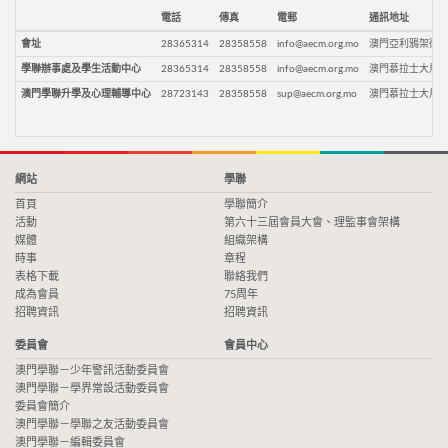
電話
傳真
電郵
通訊地址
會址
28365314
28358558
info@aecm.org.mo
澳門亞利鴉架街9
學聯辦事處及學生活動中心
28365314
28358558
info@aecm.org.mo
澳門慕拉士大馬路
澳門學聯升學及心理輔導中心
28723143
28358558
sup@aecm.org.mo
澳門慕拉士大馬路
網站
學聯
首頁
學聯簡介
活動
第六十三屆會員大會、理監事會架構
媒體
組織架構
時事
章程
表格下載
聯絡我們
成為會員
75周年
招聘資訊
招聘資訊
委員會
會員中心
澳門學聯－少年警訊活動委員會
澳門學聯－學界常設活動委員會
委員會簡介
澳門學聯－學聯之友活動委員會
澳門學聯－編輯委員會