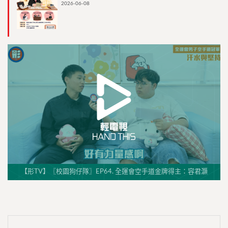
2026-06-08
【形TV】〖校園狗仔隊〗EP64. 全運會空手道金牌得主：容君灝