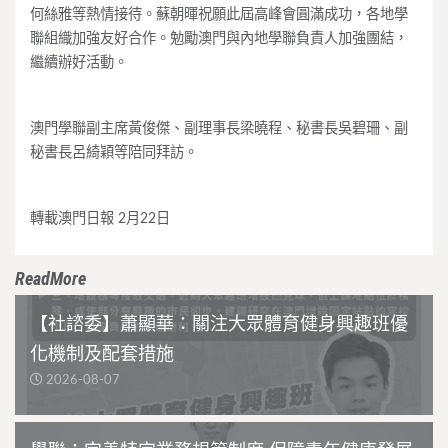
何絲雅等熱情接待。蘇朝暉祝願此屆高峰會圓滿成功，各地學
聯組織加強友好合作。勉勵澳門與內地學聯負責人加強團結，
繼續辦好活動。
澳門學聯副主席黃俊傑、副理事長梁曉程、秘書長吳碧珊、副
秘書長呂綺穎等陪同拜訪。
轉載澳門日報 2月22日
ReadMore
【社諮委】蕭顯華：關注大眾體育健身興趣班優
化機制及配套措施
2026-08-07