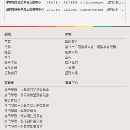
學聯辦事處及學生活動中心
28365314
28358558
info@aecm.org.mo
澳門慕拉士大馬路
澳門學聯升學及心理輔導中心
28723143
28358558
sup@aecm.org.mo
澳門慕拉士大馬路
網站
學聯
首頁
學聯簡介
活動
第六十三屆會員大會、理監事會架構
媒體
組織架構
時事
章程
表格下載
聯絡我們
成為會員
75周年
招聘資訊
招聘資訊
委員會
會員中心
澳門學聯－少年警訊活動委員會
澳門學聯－學界常設活動委員會
委員會簡介
澳門學聯－學聯之友活動委員會
澳門學聯－編輯委員會
澳門學聯－時事關注委員會
澳門學聯－影攝創作委員會
澳門學聯－歷史文化委員會