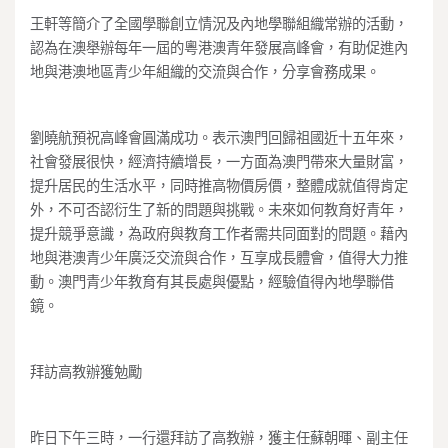
王軒等簡介了全國學聯創立情況及內地學聯組織常辦的活動，
認為在澳舉辦每年一屆的粵港澳青年發展高峰會，有助促進內
地與港澳地區青少年組織的交流與合作，分享會務成果。
劉曉航預祝高峰會圓滿成功。表示澳門回歸祖國近十五年來，
社會發展很快，經濟持續增長，一方面為澳門帶來大量財富，
提升居民的生活水平，同時推高物價房價，整體成就值得肯定
外，不可否認衍生了新的問題與挑戰。未來如何教育好青年，
提升競爭意識，為政府與教育工作者需共同面對的問題。藉內
地與港澳青少年廣泛交流與合作，互享成長體會，值得大力推
動。澳門青少年教育有其長處與優點，經驗值得內地學聯借
鏡。
拜訪高教辦獲勉勵
昨日下午三時，一行還拜訪了高教辦，獲主任蘇朝暉、副主任