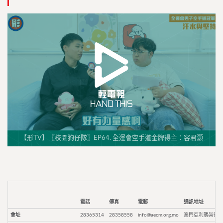
【形TV】〖校園狗仔隊〗EP64. 全運會空手道金牌得主：容君灝
電話
傳真
電郵
通訊地址
會址
28365314
28358558
info@aecm.org.mo
澳門亞利鴉架街9