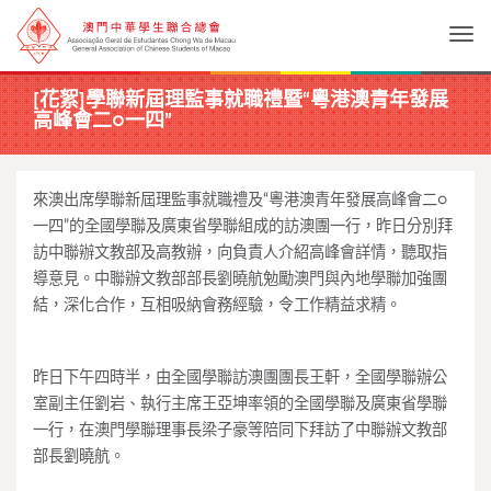
Togg
[花絮]學聯新屆理監事就職禮暨“粵港澳青年發展
高峰會二○一四”
來澳出席學聯新屆理監事就職禮及“粵港澳青年發展高峰會二○
一四”的全國學聯及廣東省學聯組成的訪澳團一行，昨日分別拜
訪中聯辦文教部及高教辦，向負責人介紹高峰會詳情，聽取指
導意見。中聯辦文教部部長劉曉航勉勵澳門與內地學聯加強團
結，深化合作，互相吸納會務經驗，令工作精益求精。
昨日下午四時半，由全國學聯訪澳團團長王軒，全國學聯辦公
室副主任劉岩、執行主席王亞坤率領的全國學聯及廣東省學聯
一行，在澳門學聯理事長梁子豪等陪同下拜訪了中聯辦文教部
部長劉曉航。