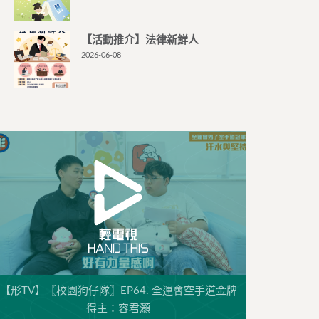
【活動推介】法律新鮮人
2026-06-08
【形TV】〖校園狗仔隊〗EP64. 全運會空手道金牌
得主：容君灝