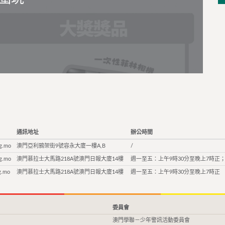
通訊地址
辦公時間
g.mo
澳門亞利鴉架街9號容永大廈一樓A,B
/
g.mo
澳門慕拉士大馬路218A號澳門日報大廈14樓
週一至五：上午9時30分至晚上7時正；
g.mo
澳門慕拉士大馬路218A號澳門日報大廈14樓
週一至五：上午9時30分至晚上7時正
委員會
澳門學聯－少年警訊活動委員會