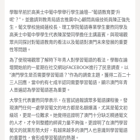
學聯早前於高美士中葡中學舉行學生論壇─“葡語教育要‘升
呢’？”，並邀請到教青局語言推廣中心顧問高級技術員陳正強先
生，葡文學校施綺蓮校長、理工學院葡語專業學生婁煦同學及
高美士中葡中學學生代表陳潔瑩同學擔任主講嘉賓，與現場觀
眾共同探討對葡語教育的看法以及葡語對澳門未來發展的重要
性等問題。
為了使現場觀眾了解時下年青人對學習葡語的看法，學聯在論
壇開始前的一星期在社交網站FACEBOOK進行了民意調查，以
“澳門學生是否需要學習葡語？”作為的調查主題，獲得二百二十
三人回應，當中約有七成半認同需要學習葡語，顯示澳門年青
人普遍認為學習葡語甚為重要。
大學生代表婁煦同學表示，在嘗試過報讀眾多葡語課程後，發
現澳門任何一處學習葡文的地方都是名額爆滿，尤其是葡文初
級班，更是一位難求。她覺得這證明了澳門十分缺乏精通葡文
的人才，才令到整體的師資力量不夠強，更證明了在澳門學習
葡文的就業形勢大好，有越來越多的澳門人也意識到學習葡語
的重要性，會形成學習葡語的熱潮。