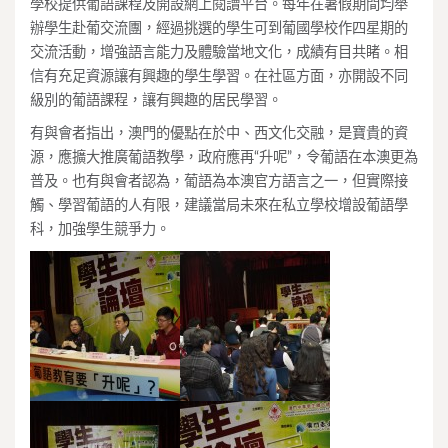
學校提供葡語課程及開設網上閱讀平台。每年在暑假期間均舉
辦學生赴葡交流團，經過挑選的學生可到葡國學校作四星期的
交流活動，增強語言能力及體驗當地文化，成績有目共睹。相
信有充足資源讓有興趣的學生學習。在社區方面，亦開設不同
級別的葡語課程，讓有興趣的居民學習。
有與會者指出，澳門的優點在於中、西文化交融，是寶貴的資
源，應擴大推廣葡語教學，政府應再“升呢”，令葡語在本澳更為
普及。也有與會者認為，葡語為本澳官方語言之一，但實際接
觸、學習葡語的人有限，建議當局未來在私立學校增設葡語學
科，加強學生競爭力。