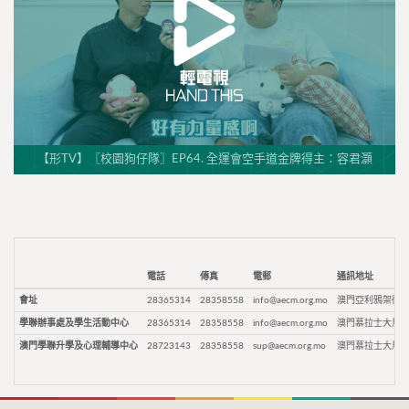
【形TV】〖校園狗仔隊〗EP64. 全運會空手道金牌得主：容君灝
電話
傳真
電郵
通訊地址
會址
28365314
28358558
info@aecm.org.mo
澳門亞利鴉架街9
學聯辦事處及學生活動中心
28365314
28358558
info@aecm.org.mo
澳門慕拉士大馬路
澳門學聯升學及心理輔導中心
28723143
28358558
sup@aecm.org.mo
澳門慕拉士大馬路