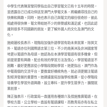
中學生代表陳潔瑩同學指出自己學習葡文已有十五年的時間，
並透露自己已成功保送至澳門大學葡文系，將繼續尋找自己的
快樂和興趣。同時，她也表示自己與葡文的緣份很奇妙，彼此
相處得很快樂，葡文帶給她不少的榮譽感和滿足感，也因此認
識到很多不同國籍的朋友，更了解外國人的文化及澳門的文
化。
施綺蓮校長表示，現階段加強外語學習有助未來就業，除英文
外，葡語亦位列國際語言第三位，不少的南美洲及非洲國家等
地更以葡語作為母語。她認為在本澳學習葡語有很多機會，但
前提是要有興趣，配合有效的學習方法及恆心，學習葡語並不
困難，最好更應該從小學階段開始學習。她更指出，澳門作為
中葡兩個的交流平台，要擔當好橋樑角色，就必須更關注葡語
對經濟發展的重要性。她建議當局加強學校推廣，從小學階段
培養學生學習外語興趣，設立專科，提升學生競爭力，擴闊就
業前景。
陳正強表示，行政當局一直運用各種媒介及措施推廣葡語。在
學校方面，公立學校一直設有葡語課程，而教青局亦有在私立