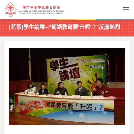
Togg
[花絮]學生論壇─“葡語教育要‘升呢’？”反應熱烈