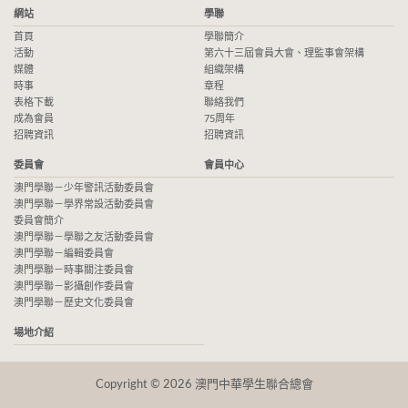
網站
學聯
首頁
學聯簡介
活動
第六十三屆會員大會、理監事會架構
媒體
組織架構
時事
章程
表格下載
聯絡我們
成為會員
75周年
招聘資訊
招聘資訊
委員會
會員中心
澳門學聯－少年警訊活動委員會
澳門學聯－學界常設活動委員會
委員會簡介
澳門學聯－學聯之友活動委員會
澳門學聯－編輯委員會
澳門學聯－時事關注委員會
澳門學聯－影攝創作委員會
澳門學聯－歷史文化委員會
場地介紹
Copyright © 2026 澳門中華學生聯合總會