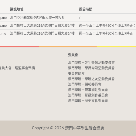
通訊地址
辦公時間
g.mo
澳門亞利鴉架街9號容永大廈一樓A,B
/
g.mo
澳門慕拉士大馬路218A號澳門日報大廈14樓
週一至五：上午9時30分至晚上7時正；
g.mo
澳門慕拉士大馬路218A號澳門日報大廈14樓
週一至五：上午9時30分至晚上7時正
委員會
澳門學聯－少年警訊活動委員會
會員大會、理監事會架構
澳門學聯－學界常設活動委員會
委員會簡介
澳門學聯－學聯之友活動委員會
澳門學聯－編輯委員會
澳門學聯－時事關注委員會
澳門學聯－影攝創作委員會
澳門學聯－歷史文化委員會
Copyright © 2026 澳門中華學生聯合總會