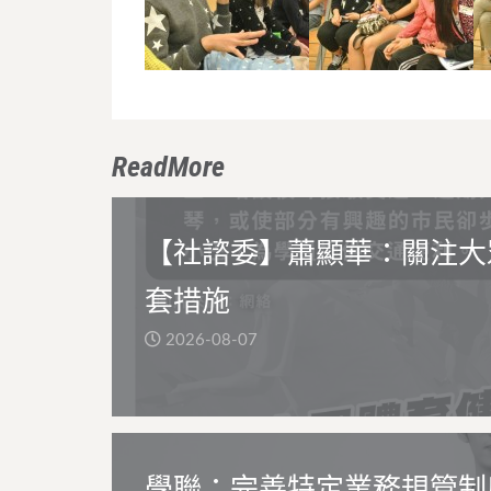
ReadMore
【社諮委】蕭顯華：關注大
套措施
2026-08-07
學聯：完善特定業務規管制