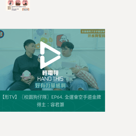
【形TV】〖校園狗仔隊〗EP64. 全運會空手道金牌
得主：容君灝