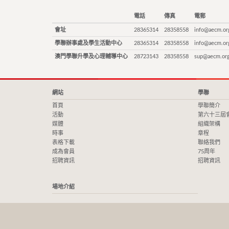
電話
傳真
電郵
會址
28365314
28358558
info@aecm.or
學聯辦事處及學生活動中心
28365314
28358558
info@aecm.or
澳門學聯升學及心理輔導中心
28723143
28358558
sup@aecm.or
網站
學聯
首頁
學聯簡介
活動
第六十三屆
媒體
組織架構
時事
章程
表格下載
聯絡我們
成為會員
75周年
招聘資訊
招聘資訊
場地介紹