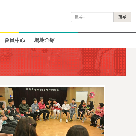
搜
尋
關
鍵
會員中心
場地介紹
字: