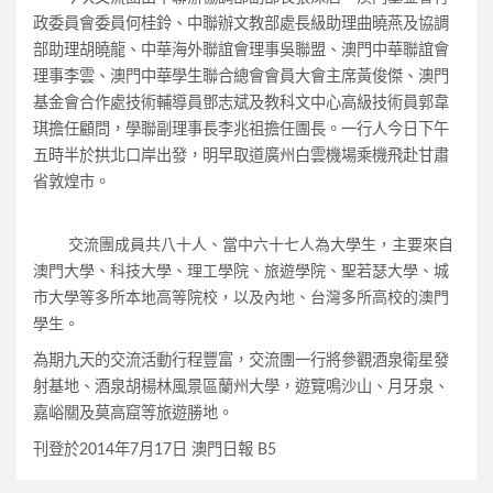
政委員會委員何桂鈴、
中聯辦文教部處長級助理曲曉燕及協調
部助理胡曉龍、
中華海外聯誼會理事吳聯盟、澳門中華聯誼會
理事李雲、
澳門中華學生聯合總會會員大會主席黃俊傑、
澳門
基金會合作處技術輔導員鄧志斌及教科文中心高級技術員郭韋
琪
擔任顧問，學聯副理事長李兆祖擔任團長。
一行人今日下午
五時半於拱北口岸出發，
明早取道廣州白雲機場乘機飛赴甘肅
省敦煌市。
交流團成員共八十人、當中六十七人為大學生，主要來自
澳門大學、
科技大學、理工學院、旅遊學院、聖若瑟大學、
城
市大學等多所本地高等院校，以及內地、
台灣多所高校的澳門
學生。
為期九天的交流活動行程豐富，
交流團一行將參觀酒泉衛星發
射基地、酒泉胡楊林風景區蘭州大學，
遊覽鳴沙山、月牙泉、
嘉峪關及莫高窟等旅遊勝地。
刊登於2014年7月17日 澳門日報 B5