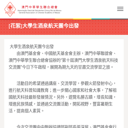
Togg
[花絮]大學生酒泉航天團今出發
大學生酒泉航天團今出發
由澳門基金會、中國航天基金會主辦，
澳門中華聯誼會、
澳門中華學生聯合總會協辦的“
第十屆澳門大學生酒泉航天科技
交流團”今日下午啟程，
展開為期九天的甘肅交流學習之旅。
活動目的希望通過講座、交流學習，參觀火箭發射中心，
進行航天科普知識教育；進一步關心國家和社會大事，
了解祖
國航天科技最新發展情況。另外，遊覽名勝古蹟，增長知識，
增進民族情感，並通過交流團活動，開拓視野，豐富暑期生
活，
提高個人素質。
今次交流團由中聯辦協調部副部長張深居、
澳門基金會行