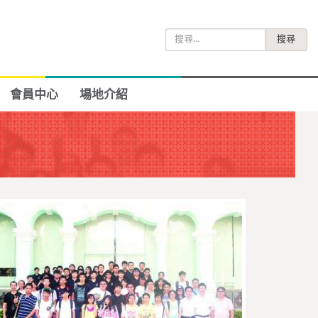
搜
尋
關
鍵
會員中心
場地介紹
字: