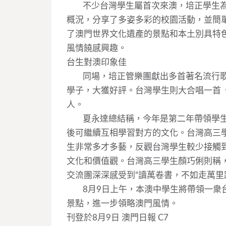
____
不少台灣學生屬首次來澳，培正學生
概況，分享了多姿多彩的校園活動，並簡
了澳門世界文化遺產的景點和本土別具特
風情饒感興趣。
台生對澳印象佳
____
同場，培正管樂團獻出多首著名流行歌曲，包
學子，大獲好評。台灣學生則大合唱一首
人。
____
夏永達總結稱，今年是第二年帶領學
後可繼續互相學習對方的文化。台灣高三
生非常多才多藝，反觀台灣學生較少接觸
文化和價值觀。台灣高三學生顏巧俐則稱
交流團深深感受到“讀萬卷書，不如走萬里
____
8月9日上午，本澳中學生將帶領一衆
景點，進一步領略澳門風情。
刊登於8月9日 澳門日報 C7