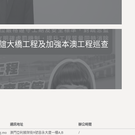
誼大橋工程及加強本澳工程巡查
通訊地址
辦公時間
g.mo
澳門亞利鴉架街9號容永大廈一樓A,B
/