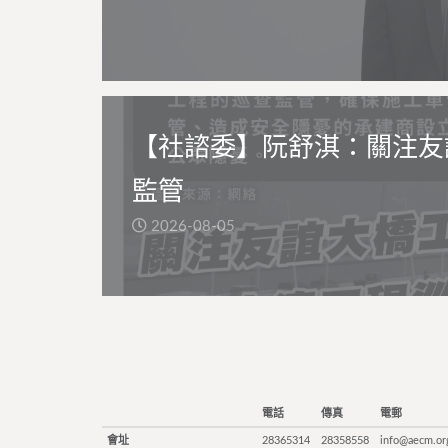
【社諮委】阮舒淇：關注友
監管
2026-08-05
電話
傳真
電郵
會址
28365314
28358558
info@aecm.or