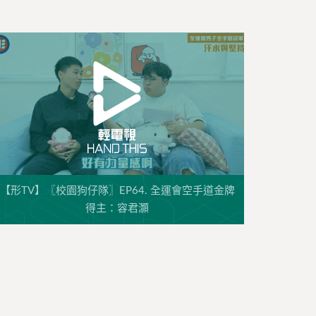
【形TV】〖校園狗仔隊〗EP64. 全運會空手道金牌
得主：容君灝