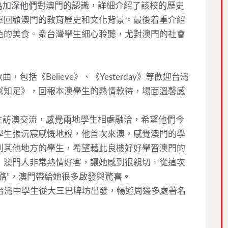
為加深他們對澳門的認識，詳細介紹了該校的歷史
單回顧澳門的教育歷史和文化背景。最後着重介紹
色的美食。衆台灣學生細心聆聽，尤對澳門的社會
括《Believe》、《Yesterday》等歡迎台灣
《知足》，回報本澳學生的熱情款待，場面溫馨感
生訪澳交流，感覺兩地學生相處融洽，希望他們今
學生張沅宸感慨地說，他首次來澳，感覺澳門的學
到其他地方的學生，希望藉此良機好好學習澳門的
，澳門人非常熱情好客，讓她感到很親切。從這次
路”，澳門帶給她很多啟發與驚喜。
台灣中學生從大三巴牌坊出發，暢遊周邊多處著名