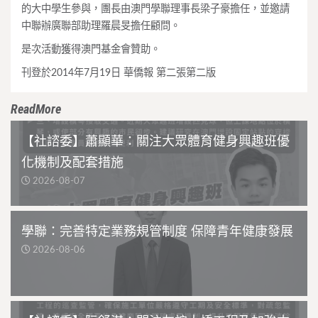
的大中學生參與，
團長由澳門學聯理事長梁子豪擔任，
並邀請
中聯辦廣聯部助理羅晨旻擔任顧問。
是次活動獲得澳門基金會贊助。
刊登於2014年7月19日 華僑報 第二張第二版
ReadMore
【社諮委】蕭顯華：關注大眾體育健身興趣班優
化機制及配套措施
2026-08-07
學聯：完善特定業務規管制度 保障青年健康發展
2026-08-06