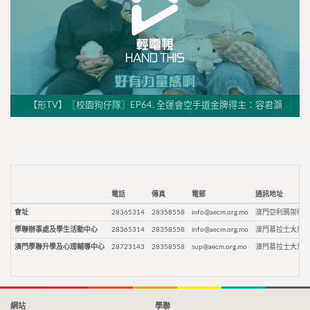
【形TV】〖校園狗仔隊〗EP64. 全運會空手道金牌得主：容君灝
電話
傳真
電郵
通訊地址
會址
28365314
28358558
info@aecm.org.mo
澳門亞利鴉架街9
學聯辦事處及學生活動中心
28365314
28358558
info@aecm.org.mo
澳門慕拉士大馬路
澳門學聯升學及心理輔導中心
28723143
28358558
sup@aecm.org.mo
澳門慕拉士大馬路
網站
學聯