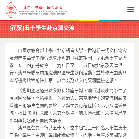
Togg
[花絮]五十學生赴京津交流
由國家教育部主辦，北京語言大學、
香港新一代文化協會
及澳門中華學生聯合總會承辦的「我的祖國－
京港澳學生交流
營二０一四」將於今（十九）
日至二十五日於北京及天津舉
行。
澳門學聯早前組織澳門區學生參與活動，
並於昨天由澳門
國際機場啟程前往北京，
展開為期八天的交流體驗之旅。
活動期望通過景點參觀和講座研討，
讓香港及澳門學生了
解祖國發展，開拓視野，
並透過與北京當地學生的交流相處來
增進三地學生之間的友誼。
活動主要行程包括：北京八達嶺長
城、抗日戰爭紀念館、
天安門廣場、航天博物館、天津周恩來
鄧穎超紀念館及南開大學等。
澳門區營員一行共五十人，
當中包括三十四名大學生及十
三名中學生。由澳門學聯組織於澳門、
內地、台灣及英國就讀