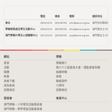
電話
傳真
電郵
通訊地址
會址
28365314
28358558
info@aecm.org.mo
澳門亞利鴉架街9
學聯辦事處及學生活動中心
28365314
28358558
info@aecm.org.mo
澳門慕拉士大馬路
澳門學聯升學及心理輔導中心
28723143
28358558
sup@aecm.org.mo
澳門慕拉士大馬路
網站
學聯
首頁
學聯簡介
活動
第六十三屆會員大會、理監事會架構
媒體
組織架構
時事
章程
表格下載
聯絡我們
成為會員
75周年
招聘資訊
招聘資訊
委員會
會員中心
澳門學聯－少年警訊活動委員會
澳門學聯－學界常設活動委員會