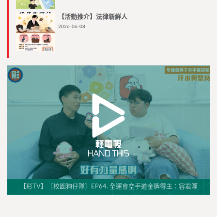
【活動推介】法律新鮮人
2026-06-08
【形TV】〖校園狗仔隊〗EP64. 全運會空手道金牌得主：容君灝