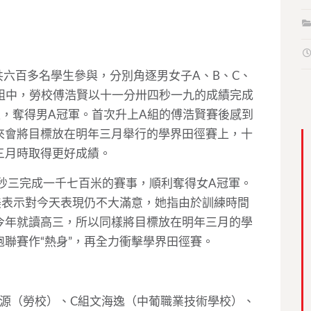
百多名學生參與，分別角逐男女子A、B、C、
組中，勞校傅浩賢以十一分卅四秒一九的成績完成
，奪得男A冠軍。首次升上A組的傅浩賢賽後感到
來會將目標放在明年三月舉行的學界田徑賽上，十
三月時取得更好成績。
三完成一千七百米的賽事，順利奪得女A冠軍。
美表示對今天表現仍不大滿意，她指由於訓練時間
今年就讀高三，所以同樣將目標放在明年三月的學
聯賽作“熱身”，再全力衝擊學界田徑賽。
（勞校）、C組文海逸（中葡職業技術學校）、