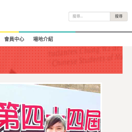
搜
尋
關
鍵
會員中心
場地介紹
字: