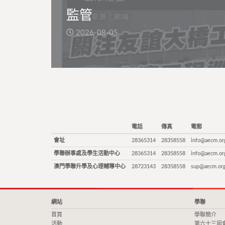
監管
2026-08-05
電話
傳真
電郵
會址
28365314
28358558
info@aecm.or
學聯辦事處及學生活動中心
28365314
28358558
info@aecm.or
澳門學聯升學及心理輔導中心
28723143
28358558
sup@aecm.or
網站
學聯
首頁
學聯簡介
活動
第六十三屆