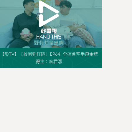
【形TV】〖校園狗仔隊〗EP64. 全運會空手道金牌
得主：容君灝