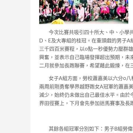
今次比賽共吸引四十所大、中、小學共六
D、E及大專組的桂冠。在重頭戲的男子A
三千四百米賽程，以○點一秒優勢力壓群雄
興奮，並表示自己臨場發揮超出預期，未
二月就參加長跑聯賽，希望藉此鍛煉，在
女子A組方面，勞校蕭嘉美以六分○八秒
兩周前剛勇奪學界越野跑女A冠軍的蕭嘉
減少，始終仍未做出自己最佳水平。由於
界田徑賽上，下月會先參加迷馬賽事及長跑
其餘各組冠軍分別如下：男子B組勞偉源