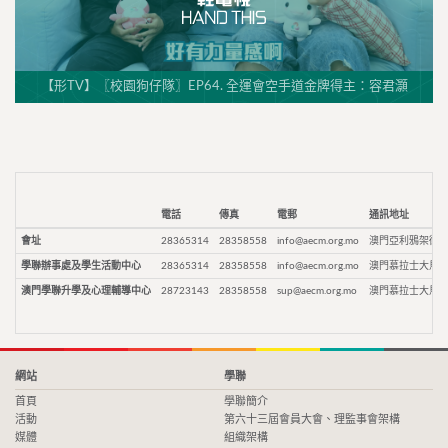
【形TV】〖校園狗仔隊〗EP64. 全運會空手道金牌得主：容君灝
電話
傳真
電郵
通訊地址
會址
28365314
28358558
info@aecm.org.mo
澳門亞利鴉架街9
學聯辦事處及學生活動中心
28365314
28358558
info@aecm.org.mo
澳門慕拉士大馬路
澳門學聯升學及心理輔導中心
28723143
28358558
sup@aecm.org.mo
澳門慕拉士大馬路
網站
學聯
首頁
學聯簡介
活動
第六十三屆會員大會、理監事會架構
媒體
組織架構