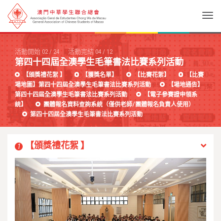
Togg
活動開始
02
/
24
活動完結
04
/
12
第四十四屆全澳學生毛筆書法比賽系列活動
【頒獎禮花絮 】
【獲獎名單】
【比賽花絮】
【比賽
場地圖】第四十四屆全澳學生毛筆書法比賽系列活動
【場地通告】
第四十四屆全澳學生毛筆書法比賽系列活動
【電子參賽證申領系
統】
團體報名資料查詢系統（僅供老師/團體報名負責人使用）
第四十四屆全澳學生毛筆書法比賽系列活動
【頒獎禮花絮 】
1
Previous
Next