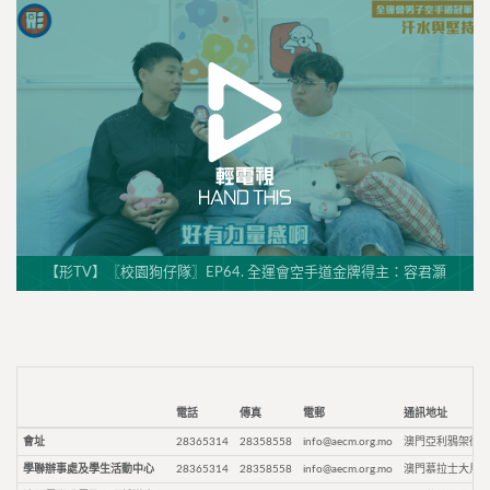
【形TV】〖校園狗仔隊〗EP64. 全運會空手道金牌得主：容君灝
電話
傳真
電郵
通訊地址
會址
28365314
28358558
info@aecm.org.mo
澳門亞利鴉架街9
學聯辦事處及學生活動中心
28365314
28358558
info@aecm.org.mo
澳門慕拉士大馬路