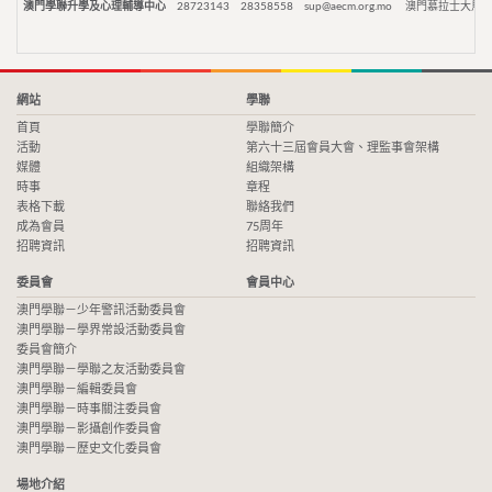
澳門學聯升學及心理輔導中心
28723143
28358558
sup@aecm.org.mo
澳門慕拉士大馬路
網站
學聯
首頁
學聯簡介
活動
第六十三屆會員大會、理監事會架構
媒體
組織架構
時事
章程
表格下載
聯絡我們
成為會員
75周年
招聘資訊
招聘資訊
委員會
會員中心
澳門學聯－少年警訊活動委員會
澳門學聯－學界常設活動委員會
委員會簡介
澳門學聯－學聯之友活動委員會
澳門學聯－編輯委員會
澳門學聯－時事關注委員會
澳門學聯－影攝創作委員會
澳門學聯－歷史文化委員會
場地介紹