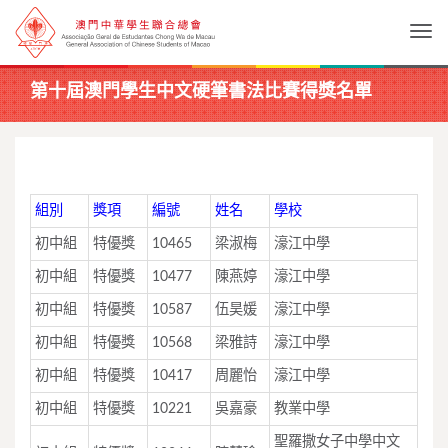
Togg
第十屆澳門學生中文硬筆書法比賽得獎名單
組別
獎項
編號
姓名
學校
初中組
特優獎
10465
梁淑梅
濠江中學
初中組
特優獎
10477
陳燕婷
濠江中學
初中組
特優獎
10587
伍昊媛
濠江中學
初中組
特優獎
10568
梁雅詩
濠江中學
初中組
特優獎
10417
周麗怡
濠江中學
初中組
特優獎
10221
吳嘉豪
教業中學
聖羅撒女子中學中文