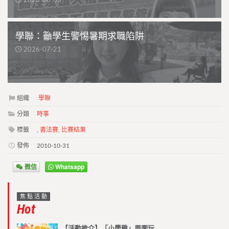
2026-08-05
學聯：籲學生警惕暑期求職陷阱
2026-07-21
組織
學聯
分類
時事
標籤
,
書法賽
,
比賽結果
發佈
2010-10-31
微信
Whatsapp
焦點活動
Hot
【活動推介】「小學雞」周圍玩