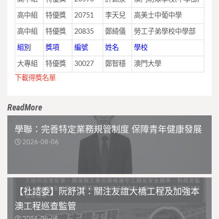
高中組
特優獎
20751
李天兒
高美士中葡中學
高中組
特優獎
20835
鄭綺儀
勞工子弟學校中學部
組別
獎項
編號
姓名
學校
大專組
特優獎
30027
鄭智穩
澳門大學
下載得獎名單
ReadMore
學聯：完善特定業務規管制度 保障青年健康發展
2026-08-06
【社諮委】阮舒淇：關注友誼大橋工程及加強本
澳工程巡查監管