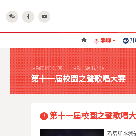
學聯
升
活動開始
10
/
30
活動完結
12
/
04
第十一屆校園之聲歌唱大賽
第十一屆校園之聲歌唱
1
為增加本澳