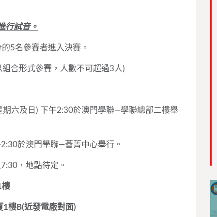
進行試音。
分的5名參賽者進入決賽。
以組合形式參賽，人數不可超過3人)
(星期六及日) 下午2:30於澳門學聯—學聯總部二樓舉
下午2:30於澳門學聯—薈菁中心舉行。
上7:30，地點待定。
1樓
樓B(近發電廠對面)