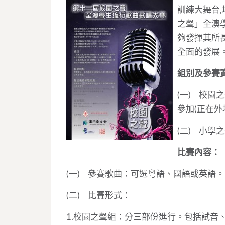
訓練大舞台
之聲」全澳
夠發揮其所
全面的發展
組別及參賽
(一) 校
參加(正在外
(二) 小
比賽內容：
(一) 參賽歌曲：可選粵語、國語或英語。
(二) 比賽形式：
1.校園之聲組：分三部份進行。包括試音