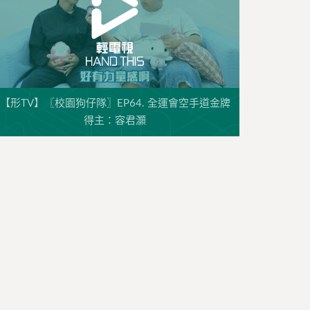
【形TV】〖校園狗仔隊〗EP64. 全運會空手道金牌
得主：容君灝