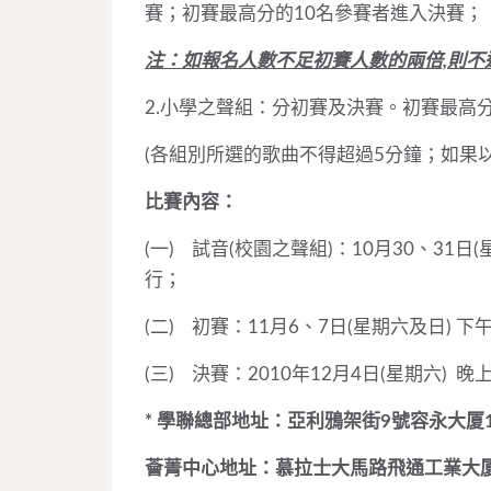
賽；初賽最高分的10名參賽者進入決賽；
注：如報名人數不足初賽人數的兩倍,則不
2.小學之聲組：分初賽及決賽。初賽最高
(各組別所選的歌曲不得超過5分鐘；如果
比賽內容：
(一) 試音(校園之聲組)：10月30、31日
行；
(二) 初賽：11月6、7日(星期六及日) 
(三) 決賽：2010年12月4日(星期六) 晚
*
學聯總部地址：亞利鴉架街9號容永大厦
薈菁中心地址：慕拉士大馬路飛通工業大厦1