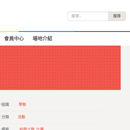
搜
尋
關
鍵
會員中心
場地介紹
字:
組織
學聯
分類
活動
標籤
,
校園之聲
,
比賽