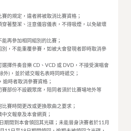
比賽的規定，違者將被取消比賽資格；
須穿著整潔、注意儀容儀表，不得吸煙，以免破壞
不能再參加相同組別的比賽；
組別，不能重覆參賽，如被大會發現者即時取消參
擇件奏音樂 CD、VCD 或 DVD，不接受演唱會
除外)，並於遞交報名表時同時遞交；
，逾時者取消參賽資格；
初賽部份不設觀眾席，陪同者須於比賽場地外等
何比賽時間更改或更換歌曲之要求；
澳中文報章及本會網頁；
月6日期間到本會領回其光碟；未能晉身決賽者於11月
2月11日至18日期間領回，逾期未被領回之光碟，