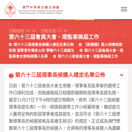
Togg
活動開始
10
/
16
活動完結
11
/
30
第六十三屆會員大會、理監事換屆工作
第六十三屆理事長候選人確定名單公佈
【新聞稿】薪火相傳再啟
新程 滙聚青年傳承火炬 學聯六十三屆誕生
第六十三屆會員大會、理
監事會合資格候選人名單
第六十三屆會員大會、理監事換屆工作
第六十三屆理事長候選人確定名單公佈
1
日前，第六十三屆會員大會主席團、理事會及監事會的選舉工
作已順利完成，而根據換屆日程隨即展開新屆理事長提名期，
截至11月27日下午6時的遞交限期內，收到《第六十三屆候選
理事長提名表》一份，經換屆選舉工作小組審核後，確認提交
人獲得足夠的新屆理事會成員提名，並且符合《第六十三屆學
聯理事長的候選資格及其產生辦法》的規定，正式成為澳門學
聯第六十三屆理事長的候選人，合資格的理事長候選人為蕭顯