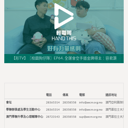
【形TV】〖校園狗仔隊〗EP64. 全運會空手道金牌得主：容君灝
電話
傳真
電郵
通訊地址
會址
28365314
28358558
info@aecm.org.mo
澳門亞利鴉架街9
學聯辦事處及學生活動中心
28365314
28358558
info@aecm.org.mo
澳門慕拉士大馬路
澳門學聯升學及心理輔導中心
28723143
28358558
sup@aecm.org.mo
澳門慕拉士大馬路