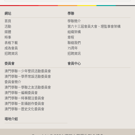
網站
學聯
首頁
學聯簡介
活動
第六十三屆會員大會、理監事會架構
媒體
組織架構
時事
章程
表格下載
聯絡我們
成為會員
75周年
招聘資訊
招聘資訊
委員會
會員中心
澳門學聯－少年警訊活動委員會
澳門學聯－學界常設活動委員會
委員會簡介
澳門學聯－學聯之友活動委員會
澳門學聯－編輯委員會
澳門學聯－時事關注委員會
澳門學聯－影攝創作委員會
澳門學聯－歷史文化委員會
場地介紹