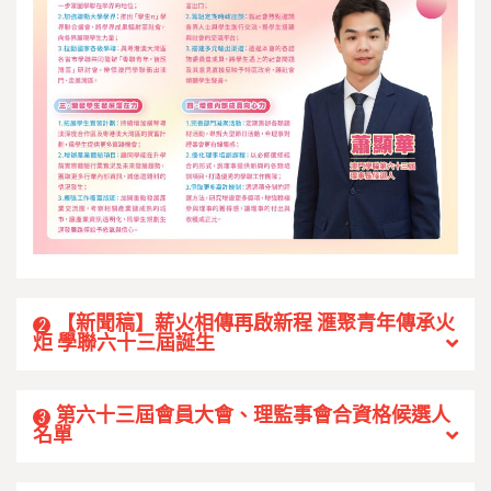
【新聞稿】薪火相傳再啟新程 滙聚青年傳承火
2
炬 學聯六十三屆誕生
第六十三屆會員大會、理監事會合資格候選人
3
名單