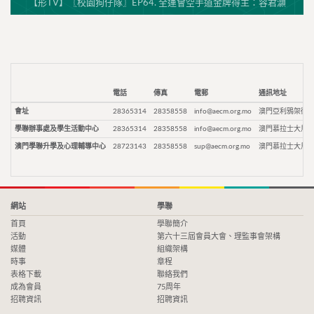
【形TV】〖校園狗仔隊〗EP64. 全運會空手道金牌得主：容君灝
電話
傳真
電郵
通訊地址
會址
28365314
28358558
info@aecm.org.mo
澳門亞利鴉架街9
學聯辦事處及學生活動中心
28365314
28358558
info@aecm.org.mo
澳門慕拉士大馬路
澳門學聯升學及心理輔導中心
28723143
28358558
sup@aecm.org.mo
澳門慕拉士大馬路
網站
學聯
首頁
學聯簡介
活動
第六十三屆會員大會、理監事會架構
媒體
組織架構
時事
章程
表格下載
聯絡我們
成為會員
75周年
招聘資訊
招聘資訊