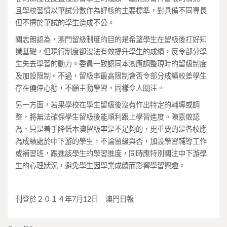
且學校習慣以筆試分數作為評核的主要標準，對具備不同專長
但不擅於筆試的學生造成不公。
關志朗認為，澳門留級制度的目的是希望學生在留級後打好知
識基礎，但現行制度卻沒法有效提升學生的成績，反令部分學
生失去學習的動力。委員一致認同本澳應調整現時的留級制度
及加設限制。不過，留級率最高限制會否令部分成績較差學生
存在僥倖心態，不願主動學習，同樣令人關注。
另一方面，若果學校在學生留級後沒有作出特定的輔導或調
整，將無法確保學生留級後能順利跟上學習進度。陳嘉敬認
為，只是着手降低本澳留級率是不足夠的，更重要的是各校應
為成績處於中下游的學生，不論留級與否，加設學習輔導工作
或補習班，跟進該學生的學習進度，同時應特別關注中下游學
生的心理狀況，避免學生因學業成績而影響學習興趣。
刊登於２０１４年7月12日 澳門日報