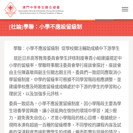
Togg
[社論]學聯：小學不應設留級制
學聯：小學不應設留級制 促學校關注輔助成績中下游學生
就近日非高等教育委員會學生評核制度專責小組建議規定中
小學的留級率，學聯時事關注委員會舉行座談會探討，座談會
由主任陳嘉敬與副主任關志朗主持。委員們一致認同應取消小
學留級制度，中學的留級率可根據不同學習階段相應調整，並
建議學校應及時跟進留級或成績處於中下游的學生的學習和心
理狀況，以及加強多元評核。
委員一致認為，小學不應設置留級制度，因小學階段主要為學
生培養學習興趣，讓小孩能夠在愉快的環境中學習，減少壓
力，避免喪失自信心，才是小學階段的核心目標。根據統計，
現時本澳有超過一百種的留級標準，不同學校的課程內容及試
卷的深淺程度直接影響學生的成績，繼而影響升留級的情況。