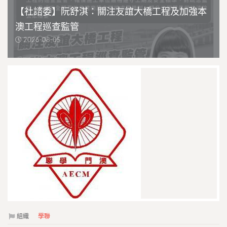
【社諮委】阮舒淇：關注友誼大橋工程及加強本
澳工程巡查監管
2026-08-05
組織
學聯