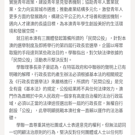
實施青年政策，建設青年意見發表機制；協助青年人置業就
業，全力向宜居城市邁進；推動產業結構多元化，激發青年人
更多方面的發展路向，構建公平公正的人才培養和選拔機制，
邁向人才建澳的長遠目標，為本澳青年學生創設美好的生活環
境和發展空間。
____
就日前本澳有三團體發起籌備所謂的「民間公投」，針對本
澳的選舉制度及即將舉行的第四屆行政長官選舉，企圖以嘩眾
取寵的手段達到某些政治目的。學聯指出，對欠缺法律依據的
「民間公投」活動表示堅決反對。
____
學聯理事長梁子豪認為，在特區政府和中聯辦的聲明上已有
明確的解釋，行政長官的產生辦法必須根據基本法的相關規定
及《行政長官選舉法》來嚴格進行，所謂的「民間公投」是完
全有違《基本法》的規定，公投結果將不具任何法律效力。澳
門作為直轄於中央人民政府一個享有高度自治權的法治行政區
域，必須以正當的法律途徑選出新一屆的行政長官，無權自行
創設「公投」，此舉明顯挑戰本澳社會一直賴以運作的法治基
礎。
____
學聯一直尊重其他社團或人士表達意見的權利，但無法認同
一切罔顧法治原則的行為，堅決反對任何團體或人士以任何形