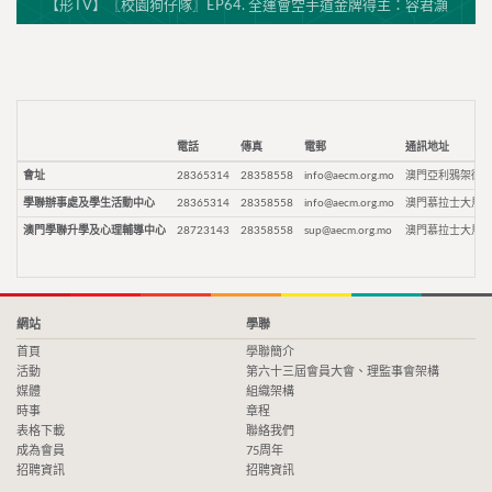
【形TV】〖校園狗仔隊〗EP64. 全運會空手道金牌得主：容君灝
電話
傳真
電郵
通訊地址
會址
28365314
28358558
info@aecm.org.mo
澳門亞利鴉架街9
學聯辦事處及學生活動中心
28365314
28358558
info@aecm.org.mo
澳門慕拉士大馬路
澳門學聯升學及心理輔導中心
28723143
28358558
sup@aecm.org.mo
澳門慕拉士大馬路
網站
學聯
首頁
學聯簡介
活動
第六十三屆會員大會、理監事會架構
媒體
組織架構
時事
章程
表格下載
聯絡我們
成為會員
75周年
招聘資訊
招聘資訊