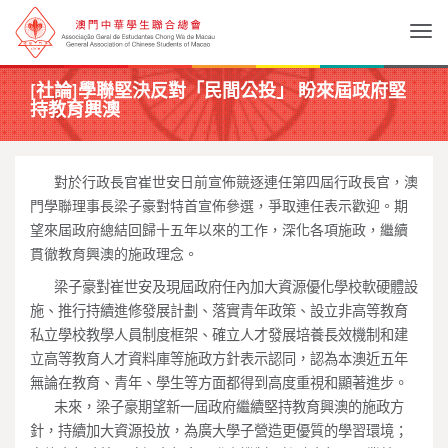
Togg
[社論]學聯堅決反對「民間公投」 盼來屆政府堅
持教育興澳
____
對於行政長官崔世安日前宣佈競逐連任第四屆行政長官，澳
門學聯理事長梁子豪對特首宣佈參選，爭取連任表示歡迎。期
望來屆政府總結回歸十五年以來的工作，深化各項施政，繼續
貫徹教育興澳的施政理念。
____
梁子豪對崔世安及現屆政府任內加大資源優化學校軟硬體設
施、推行持續進修發展計劃、落實青年政策、設立非高等教育
私立學校教學人員制度框架、確立人才發展培養長效機制和建
立高等教育人才資料庫等施政方針表示認同，認為本澳近五年
無論在教育、青年、學生等方面都得到高度重視和顯著進步。
____
未來，梁子豪期望新一屆政府繼續堅持教育興澳的施政方
針，持續加大資源投放，為廣大學子營造更優質的學習環境；