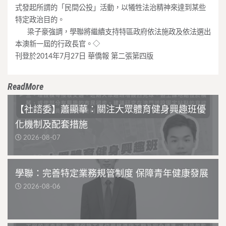
式發起所謂的「民間公投」活動，以犧牲法治精神來達到某些
特定政治目的。
____
梁子豪強調，學聯將繼續支持特區政府依法施政及依法選出
本澳新一屆的行政長官。◇
刊登於2014年7月27日 華僑報 第二張第四版
ReadMore
【社諮委】蕭顯華：關注大眾體育健身興趣班優
化機制及配套措施
2026-08-07
學聯：完善特定業務規管制度 保障青年健康發展
2026-08-06