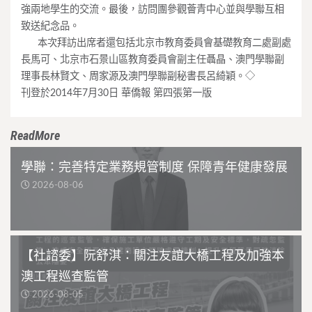
強兩地學生的交流。最後，訪問團參觀薈青中心並與學聯互相
致送紀念品。
____
本次拜訪出席者還包括北京市教育委員會基礎教育二處副處
長馬可、北京市石景山區教育委員會副主任聶晶、澳門學聯副
理事長林賢文、周家源及澳門學聯副秘書長呂綺穎。◇
刊登於2014年7月30日 華僑報 第四張第一版
ReadMore
學聯：完善特定業務規管制度 保障青年健康發展
2026-08-06
【社諮委】阮舒淇：關注友誼大橋工程及加強本
澳工程巡查監管
2026-08-05