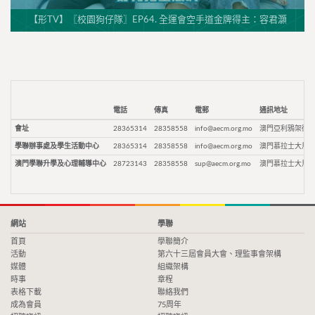
【形TV】〖校園狗仔隊〗EP64. 全運會空手道金牌得主：容君灝
電話
傳真
電郵
通訊地址
會址
28365314
28358558
info@aecm.org.mo
澳門亞利鴉架街9
學聯辦事處及學生活動中心
28365314
28358558
info@aecm.org.mo
澳門慕拉士大馬路
澳門學聯升學及心理輔導中心
28723143
28358558
sup@aecm.org.mo
澳門慕拉士大馬路
網站
學聯
首頁
學聯簡介
活動
第六十三屆會員大會、理監事會架構
媒體
組織架構
時事
章程
表格下載
聯絡我們
成為會員
75周年