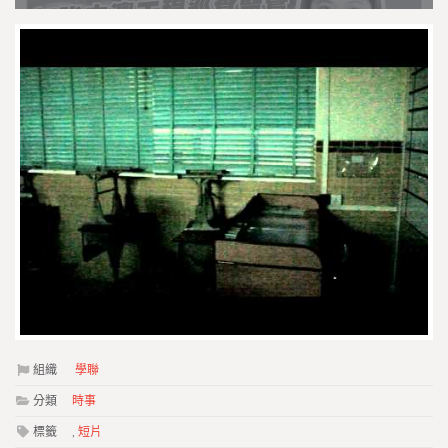
組織
學聯
分類
時事
標籤
,
短片