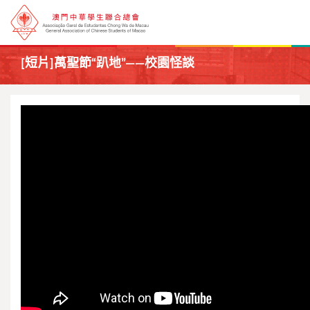
[短片]萬聖節“趴地”——校園怪談