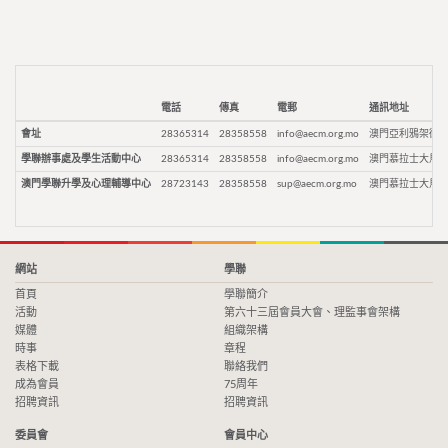
電話
傳真
電郵
通訊地址
會址
28365314
28358558
info@aecm.org.mo
澳門亞利鴉架街9
學聯辦事處及學生活動中心
28365314
28358558
info@aecm.org.mo
澳門慕拉士大馬路
澳門學聯升學及心理輔導中心
28723143
28358558
sup@aecm.org.mo
澳門慕拉士大馬路
網站
學聯
首頁
學聯簡介
活動
第六十三屆會員大會、理監事會架構
媒體
組織架構
時事
章程
表格下載
聯絡我們
成為會員
75周年
招聘資訊
招聘資訊
委員會
會員中心