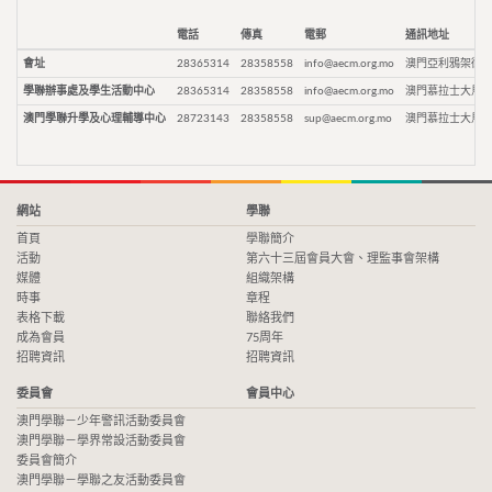
電話
傳真
電郵
通訊地址
會址
28365314
28358558
info@aecm.org.mo
澳門亞利鴉架街9
學聯辦事處及學生活動中心
28365314
28358558
info@aecm.org.mo
澳門慕拉士大馬路
澳門學聯升學及心理輔導中心
28723143
28358558
sup@aecm.org.mo
澳門慕拉士大馬路
網站
學聯
首頁
學聯簡介
活動
第六十三屆會員大會、理監事會架構
媒體
組織架構
時事
章程
表格下載
聯絡我們
成為會員
75周年
招聘資訊
招聘資訊
委員會
會員中心
澳門學聯－少年警訊活動委員會
澳門學聯－學界常設活動委員會
委員會簡介
澳門學聯－學聯之友活動委員會