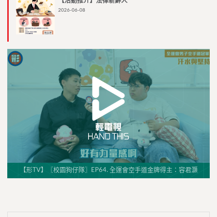
【活動推介】法律新鮮人
2026-06-08
【形TV】〖校園狗仔隊〗EP64. 全運會空手道金牌得主：容君灝