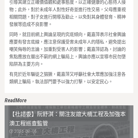
引導其建立正確價值觀和處事態度
，
以正確健康的心態待人接
物
；
此外
，
對於未成年人對性好奇並進行性交易
，
父母應重視
相關問題
，
對子女進行開導及勸止
，
以免對其身體發育、精神
發展等造成不良影響。
同時
，
就目前網上輿論呈現的究底傾向
，
戴嘉萍表示社會輿論
應要有發言底線
，
應注意保護受害未成年人的隱私
，
避免提出
嘲笑侮辱的言論
，
加重對受害人的影響
；
戴嘉萍認為
，
討論的
焦點應放在層出不窮的網上騙局上
，
輿論亦應以宣導市民勿墮
陷阱為主要方向。
有見於近年騙徒之猖獗
，
戴嘉萍又呼籲社會大眾應加強注意各
類網上騙局
，
執法部門要予以強力打擊
，
以安定民心。
ReadMore
【社諮委】阮舒淇：關注友誼大橋工程及加強本
澳工程巡查監管
2026-08-05