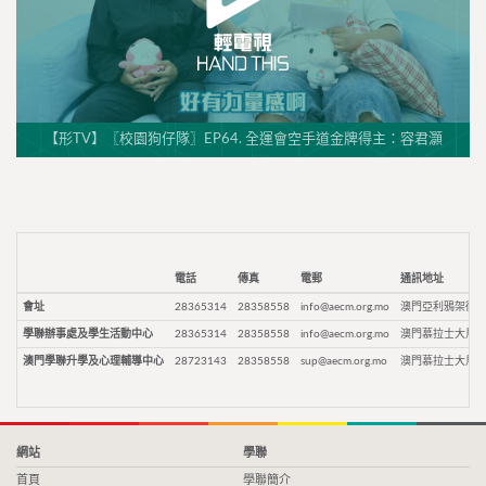
【形TV】〖校園狗仔隊〗EP64. 全運會空手道金牌得主：容君灝
電話
傳真
電郵
通訊地址
會址
28365314
28358558
info@aecm.org.mo
澳門亞利鴉架街9
學聯辦事處及學生活動中心
28365314
28358558
info@aecm.org.mo
澳門慕拉士大馬路
澳門學聯升學及心理輔導中心
28723143
28358558
sup@aecm.org.mo
澳門慕拉士大馬路
網站
學聯
首頁
學聯簡介