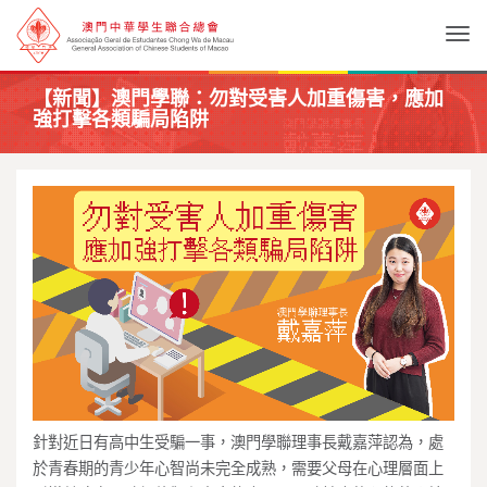
Togg
【新聞】澳門學聯：勿對受害人加重傷害，應加
強打擊各類騙局陷阱
針對近日有高中生受騙一事
，
澳門學聯理事長戴嘉萍認為
，
處
於青春期的青少年心智尚未完全成熟
，
需要父母在心理層面上