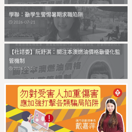
學聯：籲學生警惕暑期求職陷阱
2026-07-21
【社諮委】阮舒淇：關注本澳燃油價格籲優化監
管機制
2026-07-10