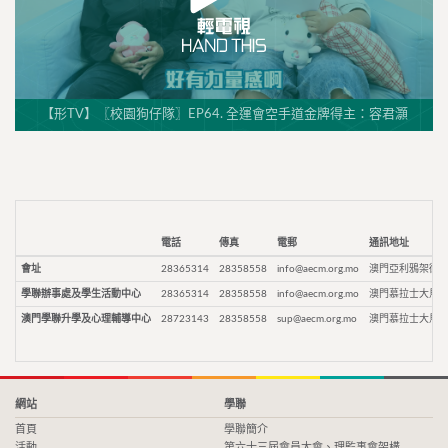
【形TV】〖校園狗仔隊〗EP64. 全運會空手道金牌得主：容君灝
電話
傳真
電郵
通訊地址
會址
28365314
28358558
info@aecm.org.mo
澳門亞利鴉架街9
學聯辦事處及學生活動中心
28365314
28358558
info@aecm.org.mo
澳門慕拉士大馬路
澳門學聯升學及心理輔導中心
28723143
28358558
sup@aecm.org.mo
澳門慕拉士大馬路
網站
學聯
首頁
學聯簡介
活動
第六十三屆會員大會、理監事會架構