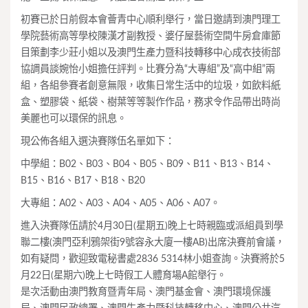
初賽已於日前假本會薈青中心順利舉行，當日邀請到澳門理工
學院藝術高等學校陳漢才副教授、婆仔屋藝術空間牛房倉庫節
目策劃李少莊小姐以及澳門生產力暨科技轉移中心成衣技術部
協調員談婉怡小姐擔任評判。比賽分為“大專組”及“高中組”兩
組，各組參賽者創意無限，收集日常生活中的垃圾，如飲料紙
盒、塑膠袋、紙袋、樹葉等等製作作品，務求令作品帶出時尚
美麗也可以環保的訊息。
現公佈各組入選決賽隊伍名單如下：
中學組：B02、B03、B04、B05、B09、B11、B13、B14、
B15、B16、B17、B18、B20
大專組：A02、A03、A04、A05、A06、A07。
進入決賽隊伍請於4月30日(星期五)晚上七時親臨或派組員到學
聯二樓(澳門亞利鴉架街9號容永大廈一樓AB)出席決賽前會議，
如有疑問，歡迎致電秘書處2836 5314林小姐查詢。決賽將於5
月22日(星期六)晚上七時假工人體育場A館舉行。
是次活動由澳門教育暨青年局、澳門基金會、澳門環境保護