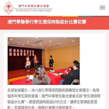
Togg
澳門學聯舉行學生環保時裝設計比賽初賽
全球氣候暖化、冰川溶化等環境問題長期備受社會關注，為增
強青年學生環保意識，澳門中華學生聯合總會主辦“學生環保時
裝設計比賽”。期望透過時裝設計的方式，讓學生發揮創意潛
能，宣揚環保信息，喚醒社會關注環保事宜。